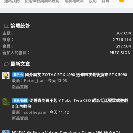
連絡我們
使用條款與網站規範
隱私權政策
說明
首頁
S
S
論壇統計
主題
307,094
訊息
2,716,114
會員
217,904
新加入的會員
PRECISION
最新文章
國外網友 ZOTAC RTX 4090 送修四次最後換來 RTX 5090
顯示卡
最新：Peter_Jian
今天 13:03
新品資訊
硬體貴到買不起？Take-Two CEO 認為低延遲雲端遊戲
電玩/軟體
3 年內翻倍
最新：soothepain
今天 11:42
新品資訊
NVIDIA GeForce Vulkan Developer Driver 596.99 WHQL