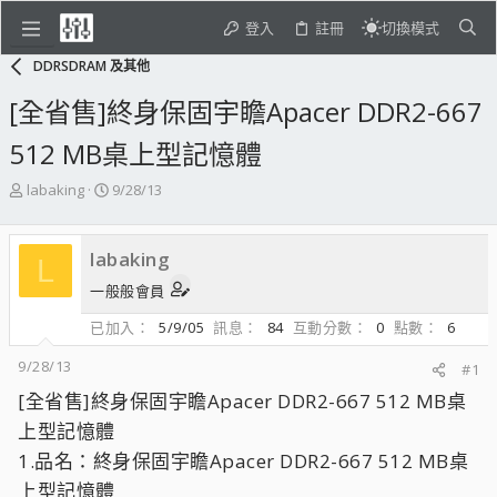
登入
註冊
切換模式
DDRSDRAM 及其他
[全省售]終身保固宇瞻Apacer DDR2-667
512 MB桌上型記憶體
主
開
labaking
9/28/13
題
始
發
日
起
期
labaking
L
人
一般般會員
已加入
5/9/05
訊息
84
互動分數
0
點數
6
9/28/13
#1
[全省售]終身保固宇瞻Apacer DDR2-667 512 MB桌
上型記憶體
1.品名：終身保固宇瞻Apacer DDR2-667 512 MB桌
上型記憶體