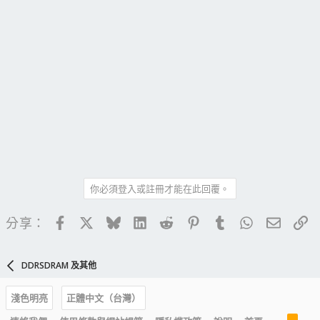
你必須登入或註冊才能在此回覆。
Facebook
X
Bluesky
LinkedIn
Reddit
Pinterest
Tumblr
WhatsApp
電子郵
連
分享：
DDRSDRAM 及其他
淺色明亮
正體中文（台灣）
R