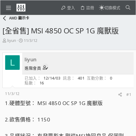
登入
註冊
切換模式
AMD 顯示卡
[全省售] MSI 4850 OC SP 1G 魔獸版
主
開
liyun
11/3/12
題
始
發
日
起
期
liyun
L
人
進階會員
已加入
12/14/03
訊息
401
互動分數
0
點數
16
11/3/12
#1
1.硬體型號： MSI 4850 OC SP 1G 魔獸版
2.欲售價格： 1150
3.品樣狀況： 有發票影本 剛從MSI換回良品 保固到