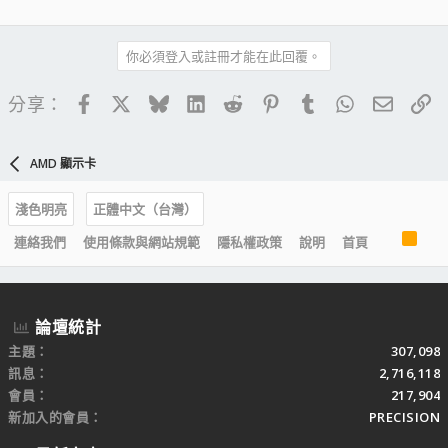
你必須登入或註冊才能在此回覆。
Facebook
X
Bluesky
LinkedIn
Reddit
Pinterest
Tumblr
WhatsApp
電子郵
連
分享：
AMD 顯示卡
淺色明亮
正體中文（台灣）
R
連絡我們
使用條款與網站規範
隱私權政策
說明
首頁
S
S
論壇統計
主題
307,098
訊息
2,716,118
會員
217,904
新加入的會員
PRECISION