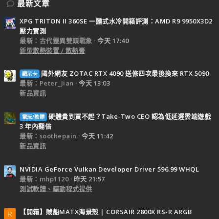
最新文章
XPG TRITON II 360SE 一體式水冷開箱評測：AMD R9 9950X3D2
壓力實測
最新：古代靈異雙頭戰象
今天 17:40
新型散熱裝置 / 散熱膏
國外網友 ZOTAC RTX 4090 送修四次最後換來 RTX 5090
顯示卡
最新：Peter_Jian
今天 13:03
新品資訊
硬體貴到買不起？Take-Two CEO 認為低延遲雲端遊戲
電玩/軟體
3 年內翻倍
最新：soothepain
今天 11:42
新品資訊
NVIDIA GeForce Vulkan Developer Driver 596.99 WHQL
最新：mhp1120
昨天 21:57
測試軟體、驅動程式提供
【開箱】賊船MATX海景殼 | CORSAIR 2800X RS-R ARGB
R