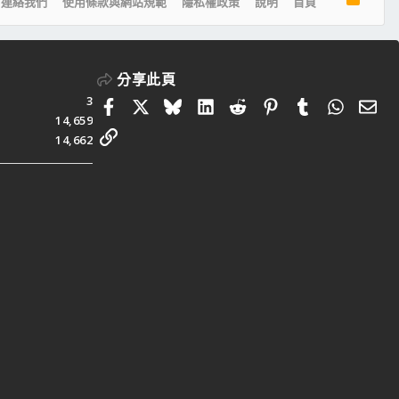
連絡我們
使用條款與網站規範
隱私權政策
說明
首頁
S
S
分享此頁
3
Facebook
X
Bluesky
LinkedIn
Reddit
Pinterest
Tumblr
Whats
電
14,659
連結
14,662