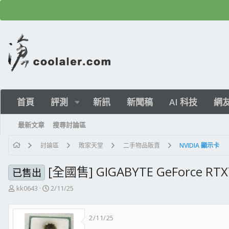
首頁
評測
新訊
新聞稿
AI 科技
網
最新文章
搜尋討論區
討論區
敗家天堂
二手物品販賣
NVIDIA 顯示卡
[全國售] GIGABYTE GeForce RTX
已售出
主
開
kk0643
2/11/25
題
始
發
日
2/11/25
起
期
人