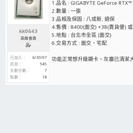
1.品名 : GIGABYTE GeForce RTX
2.數量 : 一張
3.品相及保固 : 八成新, 過保
4.售價 : 8400(面交) +38(賣貨便)
kk0643
5.地點 : 台北市全區 (面交)
高級會員
6.交易方式 : 面交、宅配
已加入
6/30/07
功能正常想升級顯卡，灰塵已清潔
訊息
545
互動分數
7
點數
18