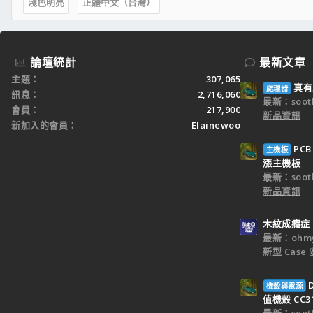
淺色明亮
正體中文（台灣）
論壇統計
最新文章
主題
307,065
真有
處理器
訊息
2,716,060
最新：sooth
會員
217,900
新品資訊
新加入的會員
Elainewoo
PC
主機板
漲主機板
最新：sooth
新品資訊
木紋成癮症？A
最新：ohm
新型 Cas
機殼與電源
值機殼 CC3
最新：sooth