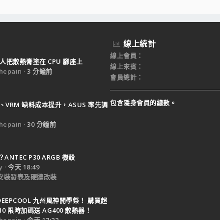
線上統計
線上會員
人把散熱膏塗在 CPU 腳座上
線上來賓
epain
3 分鐘前
會員總計
包含隱身會員的總數。
B、VRM 缺料成本提升，ASUS 率先調
epain
30 分鐘前
NTEC P30 ARGB 機殼
y
今天 18:49
e 安裝發表及硬體改裝
DEEPCOOL 九州風神開學祭！ 購買超
10 限時加碼送 AG400 散熱器！
epain
今天 17:22