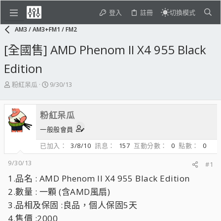
登入
註冊
切換模式
AM3 / AM3+FM1 / FM2
[全國售] AMD Phenom II X4 955 Black
Edition
主
開
粉紅呆瓜
9/30/13
題
始
發
日
起
期
粉紅呆瓜
人
一般般會員
已加入
3/8/10
訊息
157
互動分數
0
點數
0
9/30/13
#1
1.品名 : AMD Phenom II X4 955 Black Edition
2.數量 : 一顆 (含AMD風扇)
3.品相及保固 :良品，個人保固5天
4.售價 :2000