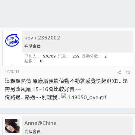
kevin2352002
進階會員
已加入
9/6/09
訊息
269
互動分數
2
點數
18
10/5/13
#2
這顆頗熱情,原廠扇預設值動不動就感覺快起飛XD...還
需另改風扇,15~16會比較好賣~~
俺路過...路過~~別理我..
Anne@China
高級會員