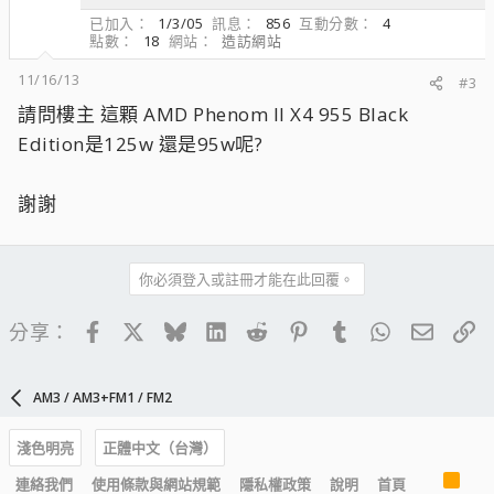
已加入
1/3/05
訊息
856
互動分數
4
點數
18
網站
造訪網站
11/16/13
#3
請問樓主 這顆 AMD Phenom II X4 955 Black
Edition是125w 還是95w呢?
謝謝
你必須登入或註冊才能在此回覆。
Facebook
X
Bluesky
LinkedIn
Reddit
Pinterest
Tumblr
WhatsApp
電子郵
連
分享：
AM3 / AM3+FM1 / FM2
淺色明亮
正體中文（台灣）
R
連絡我們
使用條款與網站規範
隱私權政策
說明
首頁