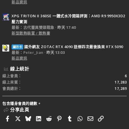
新品資訊
XPG TRITON II 360SE 一體式水冷開箱評測：AMD R9 9950X3D2
壓力實測
最新：古代靈異雙頭戰象
昨天 17:40
新型散熱裝置 / 散熱膏
國外網友 ZOTAC RTX 4090 送修四次最後換來 RTX 5090
顯示卡
最新：Peter_Jian
昨天 13:03
新品資訊
線上統計
線上會員
6
線上來賓
17,283
會員總計
17,289
包含隱身會員的總數。
分享此頁
Facebook
X
Bluesky
LinkedIn
Reddit
Pinterest
Tumblr
WhatsApp
電子郵件
連結