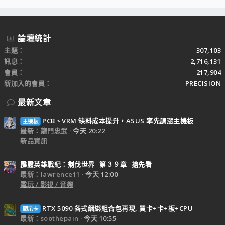
S
S
論壇統計
主題
307,103
訊息
2,716,131
會員
217,904
新加入的會員
PRECISION
最新文章
PCB、VRM 缺料成本提升，ASUS 率先調漲主機板
主機板
最新：龍門忠武
今天 20:22
新品資訊
霹靂英雄戰紀：刜伐世界─第３９章─搶先看
最新：lawrence11
今天 12:00
電玩 / 影視 / 音樂
RTX 5090 各式綑綁組合包再現, 買卡+卡+板+CPU
顯示卡
最新：soothepain
今天 10:55