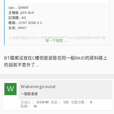
cpu .. Q6600
主機板..p35-ds4
記憶體...4G
硬碟....STAT 320G X 2
系統...WIN7
小弟最近剛玩RAID 0 在開機時就切好了64G(系統)其餘500多G資
按一下展開……
料.不知為何電腦用不久就會出現鈍卡現象.畫面.滑鼠都會卡住2-3
秒.才動1-2秒又頓卡2-3秒.一直持續我重開機後才恢復正常.但重
開機電腦用不久又出現鈍卡現象..我有在下載 bt 但我都沒放在C
BT檔案沒放在C槽但是卻是在同一組RAID的資料碟上
槽(系統).為何都會出現嚴重頓卡.我也重好幾次系統也沒用.........
是我主機板太舊還是硬碟太舊?
的話就不意外了...
Wakeningsound
W
一般般會員
已加入
3/20/09
訊息
125
互動分數
0
點數
16