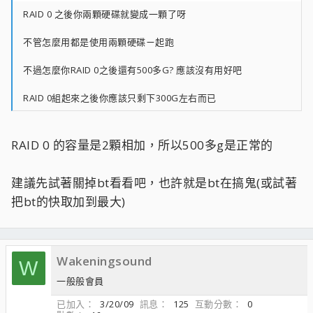
RAID 0 之後你兩顆硬碟就變成一顆了呀
不管怎麼用都是使用兩顆硬碟ㄧ起跑
不過怎麼你RAID 0之後還有500多G? 應該沒有用好吧
RAID 0組起來之後你應該只剩下300G左右而已
RAID 0 的容量是2顆相加，所以500多g是正常的
建議先試著關掉bt看看吧，也許就是bt在搞鬼(或試著
把bt的快取加到最大)
Wakeningsound
W
一般般會員
已加入
3/20/09
訊息
125
互動分數
0