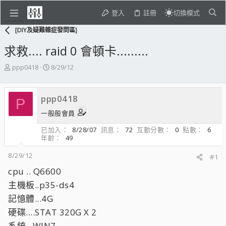
登入
註冊
切換模式
[DIY及疑難雜症發問區]
求救.... raid 0 會頓卡.........
主
開
ppp0418
8/29/12
題
始
發
日
起
期
ppp0418
P
人
一般般會員
已加入
8/28/07
訊息
72
互動分數
0
點數
6
年齡
49
8/29/12
#1
cpu .. Q6600
主機板..p35-ds4
記憶體...4G
硬碟....STAT 320G X 2
系統...WIN7