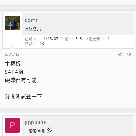
tomr
高級會員
已加入
1/15/07
訊息
615
互動分數
1
點數
18
8/30/12
#6
主機板
SATA線
硬碟都有可能
分開測試查一下
ppp0418
P
一般般會員