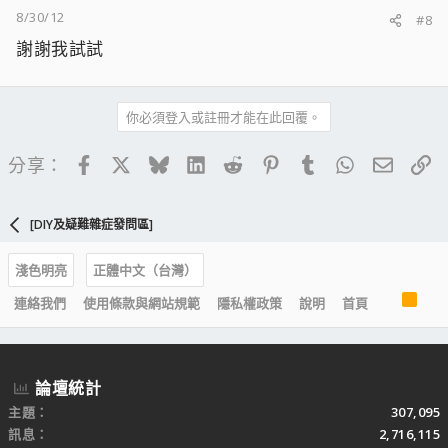
8/30/12
#8
謝謝我試試
你必須登入或註冊才能在此回覆。
Facebook
X
Bluesky
LinkedIn
Reddit
Pinterest
Tumblr
WhatsApp
電子郵
連
分享：
[DIY及疑難雜症發問區]
淺色明亮
正體中文（台灣）
R
連絡我們
使用條款與網站規範
隱私權政策
說明
首頁
S
S
論壇統計
主題
307,095
訊息
2,716,115