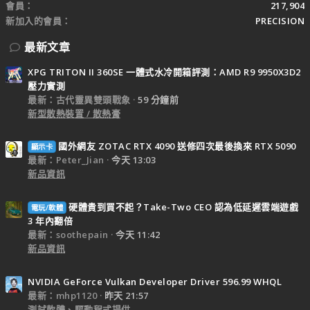
會員
217,904
新加入的會員
PRECISION
最新文章
XPG TRITON II 360SE 一體式水冷開箱評測：AMD R9 9950X3D2
壓力實測
最新：古代靈異雙頭戰象
59 分鐘前
新型散熱裝置 / 散熱膏
國外網友 ZOTAC RTX 4090 送修四次最後換來 RTX 5090
顯示卡
最新：Peter_Jian
今天 13:03
新品資訊
硬體貴到買不起？Take-Two CEO 認為低延遲雲端遊戲
電玩/軟體
3 年內翻倍
最新：soothepain
今天 11:42
新品資訊
NVIDIA GeForce Vulkan Developer Driver 596.99 WHQL
最新：mhp1120
昨天 21:57
測試軟體、驅動程式提供