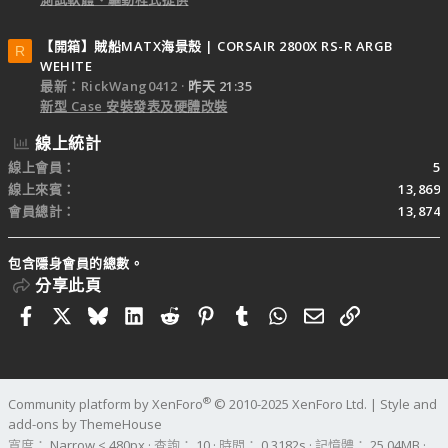
【開箱】賊船MATX海景殼 | CORSAIR 2800X RS-R ARGB
R
WEHITE
最新：RickWang0412
昨天 21:35
新型 Case 安裝發表及硬體改裝
線上統計
線上會員
5
線上來賓
13,869
會員總計
13,874
包含隱身會員的總數。
分享此頁
Facebook
X
Bluesky
LinkedIn
Reddit
Pinterest
Tumblr
WhatsApp
電子郵件
連結
®
Community platform by XenForo
© 2010-2025 XenForo Ltd.
|
Style and
add-ons by ThemeHouse
寬度
查詢
10
時間
0.3182s
記憶體
25.04MB