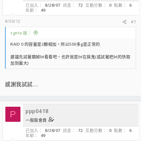
已加入
8/28/07
訊息
72
互動分數
0
點數
6
年齡
49
8/30/12
#7
sgeta 說：
RAID 0 的容量是2顆相加，所以500多g是正常的
建議先試著關掉bt看看吧，也許就是bt在搞鬼(或試著把bt的快取
加到最大)
感謝我試試....
ppp0418
P
一般般會員
已加入
8/28/07
訊息
72
互動分數
0
點數
6
年齡
49