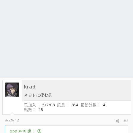
krad
ネットに棲む男
已加入
5/7/08
訊息
854
互動分數
4
點數
18
8/29/12
#2
ppp0418 說：