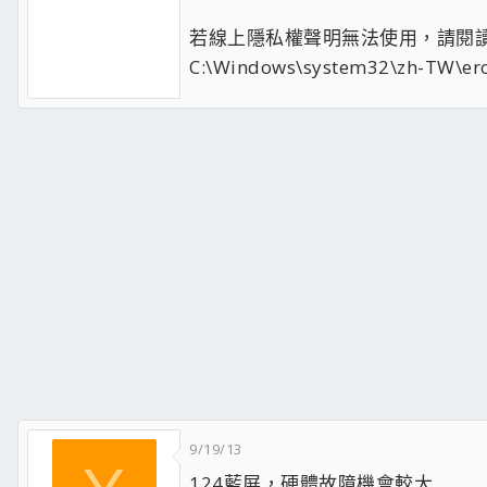
若線上隱私權聲明無法使用，請閱讀
C:\Windows\system32\zh-TW\erof
9/19/13
124藍屏，硬體故障機會較大