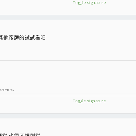
Toggle signature
MHz
@ 1.376 Vcore)
其他廠牌的試試看吧
-12-12-24-112-2T | 1.600 Vdimm | 1.15 Vccio)
093V)
2cm
6GTRG)
ION GAMING
Toggle signature
re 3280 @ 1.456 Vcore / 1.315 Vtt)
od)
7-9-9-24-94-2T | 1.654 Vdimm)
 Shaders 1324/1830 @ 1.15V)
頻當 也很不規則當