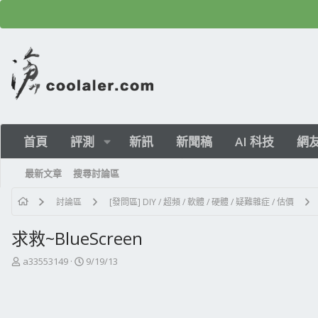
首頁
評測
新訊
新聞稿
AI 科技
網
最新文章
搜尋討論區
討論區
[發問區] DIY / 超頻 / 軟體 / 硬體 / 疑難雜症 / 估價
求救~BlueScreen
主
開
a33553149
9/19/13
題
始
發
日
起
期
人