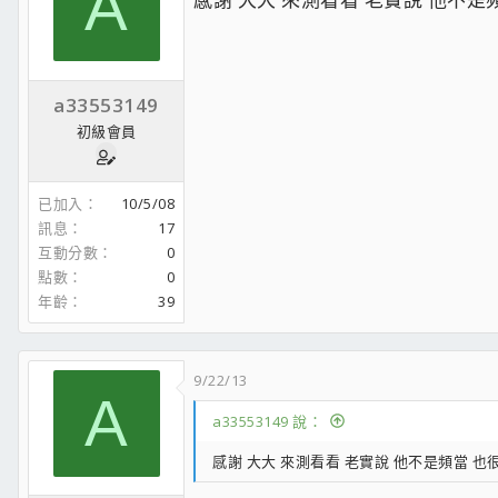
A
HDD：Seagate 4T（ST4000DM004）
PSU: Bitfenix Formula Bronze 400W
COOLING: CM NeptonSeidon240P AIO + Delta 2500RPM 
CASE: GamingClan OGSheppard3
CPU散熱器：NZXT X52
顯示器：AORUS AD27QD遊戲顯示器
a33553149
機殼：NZXT H700i
初級會員
#4 Banks
CPU: Intel i7-3770K E1/L1 (4C8T 46*98.62 =
4537MHz
@
鼠標：Logitech G Pro無線
MB: Biostar TZ77XE4 v.5 (CF822 NVME Mod)
鍵盤：Ducky Shine 5（黑軸）
已加入
10/5/08
RAM: 4*4GB ADATA 1600 (16GB Dual# @
DDR3-1972
| 1
耳機：Logitech G533揚聲器
訊息
17
GPU: PowerColor RX480 8GB AXRX (1351/2217 @ 1.15V
喇叭：Sound BlasterX Kratos S5 RGB 2.1
互動分數
0
SSD: WD SN550 512GB NVME
點數
0
ODD: LiteOn iHAS524-B
年齡
39
PSU: Corsair CX430
COOLING: DeepCool NEPTWIN RGB V3 4*12cm
CASE: iCute 8250 Beige Mid ATX 4/2
9/22/13
A
a33553149 說：
#5 Donelly
CPU: Intel i7-4790K C0 (4C8T 47*98.15 =
4613MHz
/ Un
感謝 大大 來測看看 老實說 他不是頻當 也
MB: Gigabyte Z97X-Gaming 3 Rev1.0 (F8d)
RAM: 4*4GB Asint 1600 (Hynix B/CFR 16GB Dual# @
DD