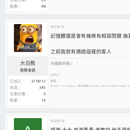
CASE: Montech AirX ARGB Blk
點數
48
#2 Abbott
9/19/13
CPU: Intel Xeon E5-1680v2 M1 (8C16T 44*100.90 =
4440
記憶體還是會有幾條有相容問題 換
MB: Asus P9X79 (Fw 4801 NVMe Mod)
RAM: 8*4GB Hynix 1333 (32GB Quad# @
DDR3-2152
| 12
GPU: Zotac RTX 3080 Trinity OC White (2100/10361 @ 1.
之前我就有遇過這樣的客人
SSD: Great Wall GT35 NVME 1TB
ODD: Pionner BD-209D 16x BD-RW
大白熊
持續翻新機;）：
PSU: Sama Forza 1000W 24K Gold
進階會員
COOLING: Thermalright TRUE120 + 3*Delta 3500RPM 1
CPU：
CASE: JPower Win9001 Big9
MB ：
已加入
5/18/12
RAM：G.SKILL 皇家戟 8G*2 (F4-3200C16D-1
訊息
345
顯卡：EVGA GeForce RTX 2080 BLACK EDIT
互動分數
0
#3 Costello
電源：Leadex Gold 650W
點數
16
系統：Windows 10 Pro 64bit
CPU: Intel Xeon X5650 (6C12T 23*205 =
4716MHz
/ Unco
MB: Gigabyte GA-X58A-UD3R (rev. 2.0) (Fw FH NVME M
SSD ：Kingston HyperX Predator 240G
RAM: 6*4GB ADATA 1333 (24GB Triple# @
DDR3-1640
| 
9/20/13
SSD ：Samsung 860 EVO 1TB
GPU: Asus RX460 Strix OC Ed. 4GB (Unlocked 896->1024
HDD：Seagate 3T（ST3000DM008）
SSD: SiS C344 M.2 NVME 512GB
感謝 大大 來測看看 老實說 他不是