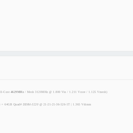
ll-Core
4629MHz
/ Mesh 3120MHz @ 1.800 Vin / 1.211 Vcore / 1.125 Vmesh)
6 = 64GB Quad#
DDR4-3220
@ 21-21-21-36-526-1T | 1.365 Vdimm
/2146 @ 1.200V/MPT360W/380A/2197FCLK)
 2*20+5*12cm