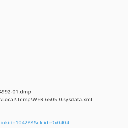
4992-01.dmp
a\Local\Temp\WER-6505-0.sysdata.xml
/?linkid=104288&clcid=0x0404