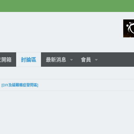
友開箱
討論區
最新消息
會員
[DIY及疑難雜症發問區]