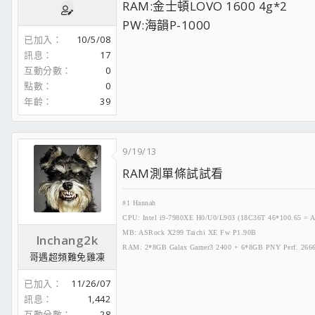
RAM:金士頓LOVO 1600 4g*2
PW:海韻P-1000
已加入
10/5/08
訊息
17
互動分數
0
點數
0
年齡
39
9/19/13
RAM測單條試試看
#1 Hannah
CPU: Intel i9-7980XE H0/U0/L903 (18C36T 46*100.65 = A
MB: ASRock X299 Taichi XE Fw P1.90B
lnchang2k
RAM: 2*8GB Galax Gamer3 2400 + 6*8GB PNY Perf. 266
哥遇超頻難免雞凍
GPU: Sapphire RX6900XT Toxic Air Cooled 16GB (2771
SSD: PNY CS3030 2TB + XPG Gammix S11 Pro 2TB
已加入
11/26/07
PSU: Montech Century 850W Gold
訊息
1,442
COOLING: Thermalright Silver Arrow IB-E Extreme Rev.B
互動分數
28