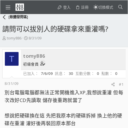
登入
註冊
切換模式
[軟體發問區]
請問可以拔別人的硬碟拿來重灌嗎?
主
開
tomy886
8/31/09
題
始
發
日
起
期
tomy886
T
人
初級會員
已加入
7/6/09
訊息
30
互動分數
0
點數
0
8/31/09
#1
別台電腦電腦都無法正常開機進入XP,我想說重灌 但每
次改好CD先讀取 儲存後重跑就當了
想說把硬碟換在這 先把我原本的硬碟拆掉 換上他的硬
碟在重灌 灌好後再裝回原本那台