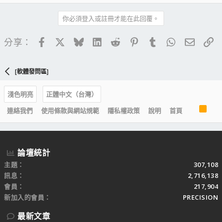
你必須登入或註冊才能在此回覆。
Facebook
X
Bluesky
LinkedIn
Reddit
Pinterest
Tumblr
WhatsApp
電子郵
連
分享：
[軟體發問區]
淺色明亮
正體中文（台灣）
R
連絡我們
使用條款與網站規範
隱私權政策
說明
首頁
S
S
論壇統計
主題
307,108
訊息
2,716,138
會員
217,904
新加入的會員
PRECISION
最新文章