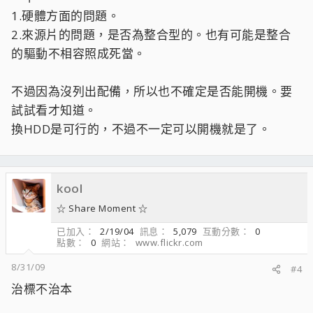
1.硬體方面的問題。
2.來源片的問題，是否為整合型的。也有可能是整合
的驅動不相容照成死當。
不過因為沒列出配備，所以也不確定是否能開機。要
試試看才知道。
換HDD是可行的，不過不一定可以開機就是了。
kool
☆ Share Moment ☆
已加入
2/19/04
訊息
5,079
互動分數
0
點數
0
網站
www.flickr.com
8/31/09
#4
治標不治本