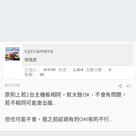
cyzcamera
咕咕忠
已加入
9/3/05
訊息
2,434
互動分數
0
點數
36
8/31/09
#2
原則上若2台主機板相同，就大致OK，不會有問題，
若不相同可能會出搥..
但也可能不會，我之前試過有的OK!有的不行..