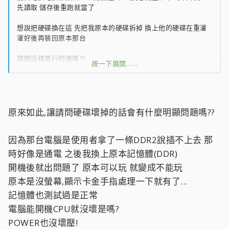
先讀取 儲存後重跑就當了
想說把硬碟換在這 先把我原本的硬碟拆掉 換上他的硬碟在重灌
灌好後再裝回原本那台
請問這樣是行的通嗎??
按一下展開……
灌好後再換回我原本硬碟會怎麼樣嗎?
原來如此,讓請問硬碟壞掉的話會有什麼明顯問題嗎??
因為那台電腦是使用者拿了一條DDR2說插不上去 那
時好像是通電 之後我換上原本記憶體(DDR)
開機後就出問題了 原本可以玩 就變成不能玩
原本是沒螢幕,顯示卡金手指處理一下就有了...
記憶體也測試過是正常
電腦能開機CPU就沒壞是嗎?
POWER也沒壞壓!