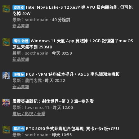
Intel Nova Lake-S 12 Xe3P 達 APU 級內顯效能, 但可能
處理器
吃掉 40W
最新：soothepain
40 分鐘前
新品資訊
Windows 11 天氣 App 竟吃掉 1.2GB 記憶體？macOS
電玩/軟體
原生天氣不到 250MB
最新：soothepain
今天 09:59
新品資訊
PCB、VRM 缺料成本提升，ASUS 率先調漲主機板
主機板
最新：龍門忠武
昨天 20:22
新品資訊
霹靂英雄戰紀：刜伐世界─第３９章─搶先看
最新：lawrence11
昨天 12:00
電玩 / 影視 / 音樂
RTX 5090 各式綑綁組合包再現, 買卡+卡+板+CPU
顯示卡
最新：soothepain
昨天 10:55