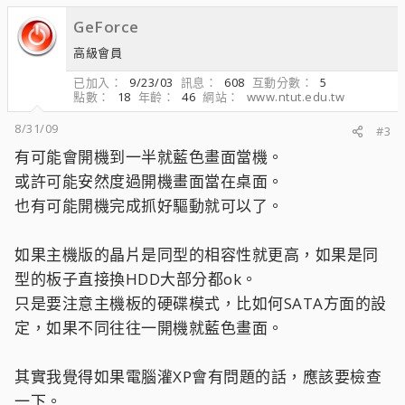
GeForce
高級會員
已加入
9/23/03
訊息
608
互動分數
5
點數
18
年齡
46
網站
www.ntut.edu.tw
8/31/09
#3
有可能會開機到一半就藍色畫面當機。
或許可能安然度過開機畫面當在桌面。
也有可能開機完成抓好驅動就可以了。
如果主機版的晶片是同型的相容性就更高，如果是同
型的板子直接換HDD大部分都ok。
只是要注意主機板的硬碟模式，比如何SATA方面的設
定，如果不同往往一開機就藍色畫面。
其實我覺得如果電腦灌XP會有問題的話，應該要檢查
一下。