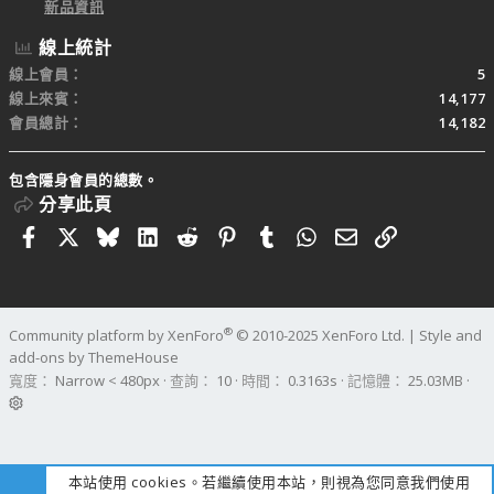
新品資訊
線上統計
線上會員
5
線上來賓
14,177
會員總計
14,182
包含隱身會員的總數。
分享此頁
Facebook
X
Bluesky
LinkedIn
Reddit
Pinterest
Tumblr
WhatsApp
電子郵件
連結
®
Community platform by XenForo
© 2010-2025 XenForo Ltd.
|
Style and
add-ons by ThemeHouse
寬度
查詢
10
時間
0.3163s
記憶體
25.03MB
本站使用 cookies。若繼續使用本站，則視為您同意我們使用