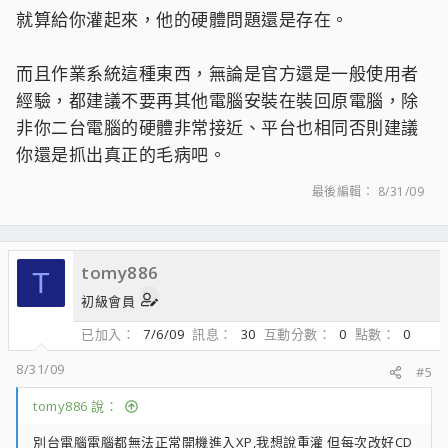
就算給你灌起來，他的硬體問題還是存在。
而且作業系統這種東西，無論是官方還是一般使用者
經驗，都建議不要再其他電腦安裝在裝回原電腦，除
非你二台電腦的硬體非常接近、平台也相同否則建議
你還是抓出真正的毛病吧。
最後編輯：
8/31/09
tomy886
T
初級會員
已加入
7/6/09
訊息
30
互動分數
0
點數
0
8/31/09
#5
tomy886 說：
別台電腦電腦都無法正常開機進入XP,我想說重灌 但每次改好CD