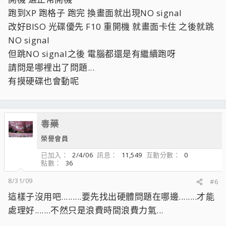
跑到XP 跑格子 跑完 換畫面就出現NO signal
改好BISO 光碟優先 F10 重開機 就畫面卡住 之後就跳
NO signal
但跳NO signal之後 電腦都還是有繼續跑呀
請問是哪裡出了問題...
有摸硬碟也會動呢
毒藥
榮譽會員
已加入
2/4/06
訊息
11,549
互動分數
0
點數
36
8/31/09
#6
這樣子沒用吧.........要先找出硬體問題在哪邊........才能
處理好.......不然只是浪費時間浪費力氣...