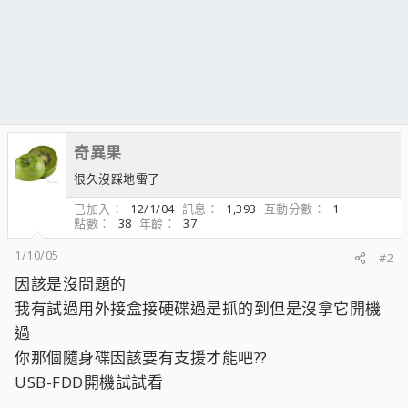
奇異果
很久沒踩地雷了
已加入
12/1/04
訊息
1,393
互動分數
1
點數
38
年齡
37
1/10/05
#2
因該是沒問題的
我有試過用外接盒接硬碟過是抓的到但是沒拿它開機
過
你那個隨身碟因該要有支援才能吧??
USB-FDD開機試試看