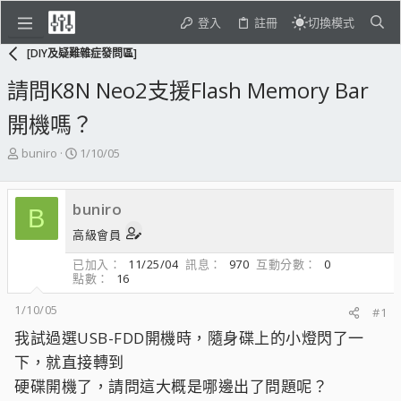
登入
註冊
切換模式
[DIY及疑難雜症發問區]
請問K8N Neo2支援Flash Memory Bar
開機嗎？
主
開
buniro
1/10/05
題
始
發
日
起
期
buniro
B
人
高級會員
已加入
11/25/04
訊息
970
互動分數
0
點數
16
1/10/05
#1
我試過選USB-FDD開機時，隨身碟上的小燈閃了一
下，就直接轉到
硬碟開機了，請問這大概是哪邊出了問題呢？