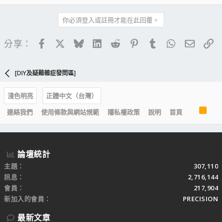
你必須登入或註冊才能在此回覆。
Facebook
X
Bluesky
LinkedIn
Reddit
Pinterest
Tumblr
WhatsApp
電子郵
連
分享：
[DIY及疑難雜症發問區]
淺色明亮
正體中文（台灣）
R
連絡我們
使用條款與網站規範
隱私權政策
說明
首頁
S
S
論壇統計
主題
307,110
訊息
2,716,144
會員
217,904
新加入的會員
PRECISION
最新文章