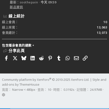
最新：soothepain
今天 09:59
新品資訊
線上統計
線上會員
10
線上來賓
13,063
會員總計
13,073
包含隱身會員的總數。
分享此頁
Facebook
X
Bluesky
LinkedIn
Reddit
Pinterest
Tumblr
WhatsApp
電子郵件
連結
®
Community platform by XenForo
© 2010-2025 XenForo Ltd.
|
Style and
add-ons by ThemeHouse
寬度
查詢
10
時間
0.3192s
記憶體
24.97MB