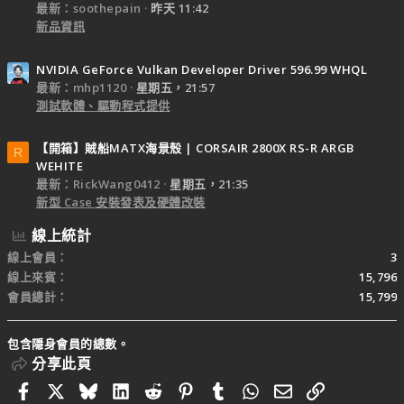
最新：soothepain
昨天 11:42
新品資訊
NVIDIA GeForce Vulkan Developer Driver 596.99 WHQL
最新：mhp1120
星期五，21:57
測試軟體、驅動程式提供
【開箱】賊船MATX海景殼 | CORSAIR 2800X RS-R ARGB
R
WEHITE
最新：RickWang0412
星期五，21:35
新型 Case 安裝發表及硬體改裝
線上統計
線上會員
3
線上來賓
15,796
會員總計
15,799
包含隱身會員的總數。
分享此頁
Facebook
X
Bluesky
LinkedIn
Reddit
Pinterest
Tumblr
WhatsApp
電子郵件
連結