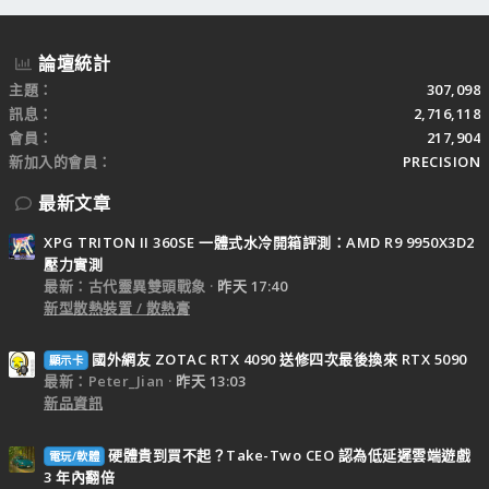
論壇統計
主題
307,098
訊息
2,716,118
會員
217,904
新加入的會員
PRECISION
最新文章
XPG TRITON II 360SE 一體式水冷開箱評測：AMD R9 9950X3D2
壓力實測
最新：古代靈異雙頭戰象
昨天 17:40
新型散熱裝置 / 散熱膏
國外網友 ZOTAC RTX 4090 送修四次最後換來 RTX 5090
顯示卡
最新：Peter_Jian
昨天 13:03
新品資訊
硬體貴到買不起？Take-Two CEO 認為低延遲雲端遊戲
電玩/軟體
3 年內翻倍