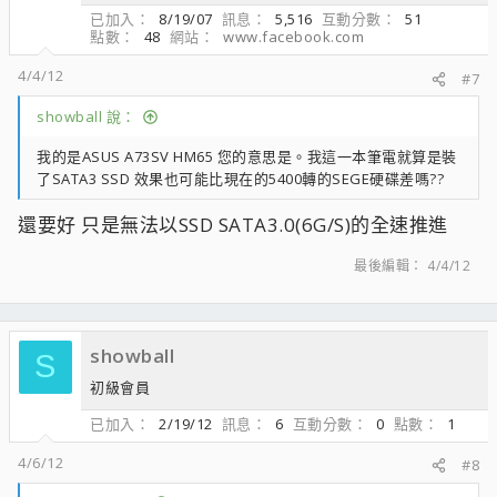
已加入
8/19/07
訊息
5,516
互動分數
51
點數
48
網站
www.facebook.com
4/4/12
#7
showball 說：
我的是ASUS A73SV HM65 您的意思是。我這一本筆電就算是裝
了SATA3 SSD 效果也可能比現在的5400轉的SEGE硬碟差嗎??
還要好 只是無法以SSD SATA3.0(6G/S)的全速推進
最後編輯：
4/4/12
showball
S
初級會員
已加入
2/19/12
訊息
6
互動分數
0
點數
1
4/6/12
#8