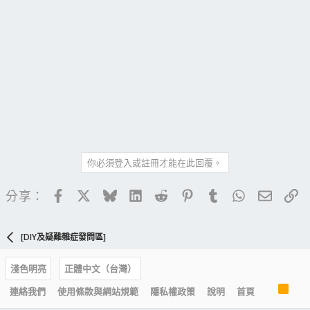
你必須登入或註冊才能在此回覆。
Facebook
X
Bluesky
LinkedIn
Reddit
Pinterest
Tumblr
WhatsApp
電子郵
連
分享：
[DIY及疑難雜症發問區]
淺色明亮
正體中文（台灣）
R
連絡我們
使用條款與網站規範
隱私權政策
說明
首頁
S
S