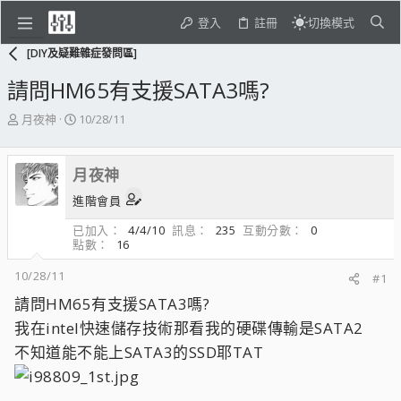
登入
註冊
切換模式
[DIY及疑難雜症發問區]
請問HM65有支援SATA3嗎?
主
開
月夜神
10/28/11
題
始
發
日
起
期
月夜神
人
進階會員
已加入
4/4/10
訊息
235
互動分數
0
點數
16
10/28/11
#1
請問HM65有支援SATA3嗎?
我在intel快速儲存技術那看我的硬碟傳輸是SATA2
不知道能不能上SATA3的SSD耶TAT