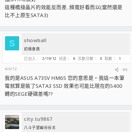
這種橋接晶片的效能反而差..頻寬好看而以(當然還是
比不上原生SATA3)
showball
S
初級會員
已加入
2/19/12
訊息
6
互動分數
0
點數
1
4/4/12
#6
我的是ASUS A73SV HM65 您的意思是。我這一本筆
電就算是裝了SATA3 SSD 效果也可能比現在的5400
轉的SEGE硬碟差嗎??
city.tu9867
八斗子望幽谷谷主