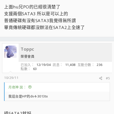
上面hu兄PO的已經很清楚了
支援兩個SATA3 所以是可以上的
普通硬碟有沒有SATA3我覺得無所謂
畢竟傳統硬碟都沒辦法在SATA2上全速了
Toppc
榮譽會員
已加入
12/19/04
訊息
11,408
互動分數
236
點數
63
10/29/11
#5
月夜神 說：
我這台是HP的dv4-3013tx
插SATA2就好