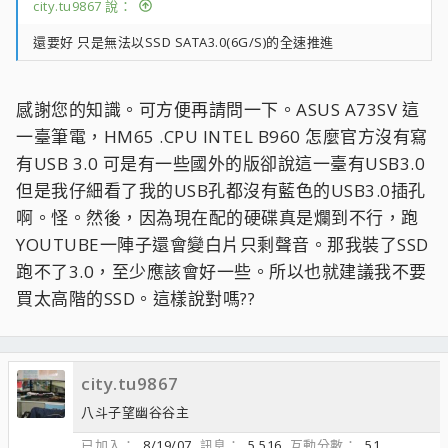
city.tu9867 說：
還要好 只是無法以SSD SATA3.0(6G/S)的全速推進
感謝您的知識。可方便再請問一下。ASUS A73SV 這
一臺筆電，HM65 .CPU INTEL B960 怎麼官方沒有寫
有USB 3.0 可是有一些國外的版卻說這一臺有USB3.0
但是我仔細看了我的USB孔都沒有藍色的USB3.0插孔
啊。怪。然後，因為現在配的硬碟真是爛到不行，跑
YOUTUBE一陣子還會變白片只剩聲音。那我裝了SSD
跑不了3.0，至少應該會好一些。所以也就建議我不要
買太高階的SSD。這樣說對嗎??
city.tu9867
八斗子望幽谷谷主
已加入
8/19/07
訊息
5,516
互動分數
51