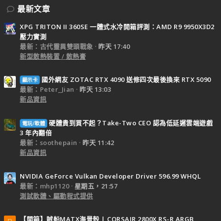
最新文章
XPG TRITON II 360SE 一體式水冷開箱評測：AMD R9 9950X3D2
壓力實測
最新：古代靈異雙頭戰象
昨天 17:40
新型散熱裝置 / 散熱膏
國外網友 ZOTAC RTX 4090 送修四次最後換來 RTX 5090
顯示卡
最新：Peter_Jian
昨天 13:03
新品資訊
硬體貴到買不起？Take-Two CEO 認為低延遲雲端遊戲
電玩/軟體
3 年內翻倍
最新：soothepain
昨天 11:42
新品資訊
NVIDIA GeForce Vulkan Developer Driver 596.99 WHQL
最新：mhp1120
星期五，21:57
測試軟體、驅動程式提供
【開箱】賊船MATX海景殼 | CORSAIR 2800X RS-R ARGB