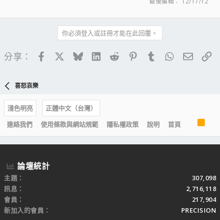
最後編輯：
12/17/12
你必須登入或註冊才能在此回覆。
Facebook
X
Bluesky
LinkedIn
Reddit
Pinterest
Tumblr
WhatsApp
電子郵
連
分享：
喜怒哀樂
淺色明亮
正體中文（台灣）
R
連絡我們
使用條款與網站規範
隱私權政策
說明
首頁
S
S
論壇統計
主題
307,098
訊息
2,716,118
會員
217,904
新加入的會員
PRECISION