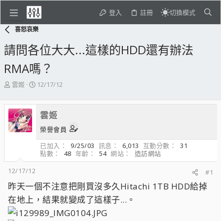
登入
註冊
切換模式
喜怒哀樂
請問各位大大...這樣的HDD還有辦法
RMA嗎？
主
開
雲姬
12/17/12
題
始
發
日
起
期
雲姬
人
榮譽會員
已加入
9/25/03
訊息
6,013
互動分數
31
點數
48
年齡
54
網站
造訪網站
12/17/12
#1
昨天一個不注意把剛買沒多久Hitachi 1TB HDD給掉
在地上，結果就變成了這樣子...。