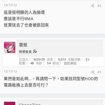
12/17/12
#2
這是很明顯的人為損壞
應該是不行RMA
就算送去了也會被退回來
雲姬
榮譽會員
已加入
9/25/03
訊息
6,013
互動分數
31
點數
48
年齡
54
網站
造訪網站
12/17/12
#3
果然是如此啊...，再請問一下，如果找同型號HDD的
電路板換上去是否可行？
ChengTing