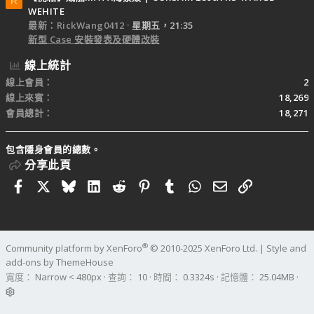
R
WEHITE
最新：RickWang0412
星期五，21:35
新型 Case 安裝發表及硬體改裝
線上統計
線上會員
2
線上來賓
18,269
會員總計
18,271
包含隱身會員的總數。
分享此頁
Facebook
X
Bluesky
LinkedIn
Reddit
Pinterest
Tumblr
WhatsApp
電子郵件
連結
®
Community platform by XenForo
© 2010-2025 XenForo Ltd.
|
Style and
add-ons by ThemeHouse
寬度
查詢
10
時間
0.3324s
記憶體
25.04MB