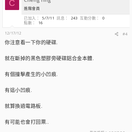
C
進階會員
已加入
5/7/11
訊息
243
互動分數
0
點數
16
12/17/12
#4
你注意看一下你的硬碟.
就在斷掉的黑色塑膠旁硬碟鋁合金本體.
有個撞擊產生的小凹痕.
有這小凹痕.
就算換過電路板.
有可能也會打回票..