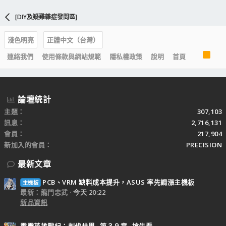
[DIY及疑難雜症發問區]
淺色明亮
正體中文（台灣）
R
連絡我們
使用條款與網站規範
隱私權政策
說明
首頁
S
S
論壇統計
主題
307,103
訊息
2,716,131
會員
217,904
新加入的會員
PRECISION
最新文章
PCB、VRM 缺料成本提升，ASUS 率先調漲主機板
主機板
最新：龍門忠武
今天 20:22
新品資訊