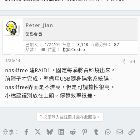
Peter_Jian
榮譽會員
已加入
1/24/04
訊息
3,118
互動分數
87
點數
48
位置
桃園Costco
1/26/14
#4
nas4free 建RAID1，固定每季將資料燒出來。
前陣子才完成，準備用USB隨身碟當系統碟。
nas4free界面是不漂亮，但是可調整性很高。
小檔建議別放在上頭，傳輸效率很差。
你必須登入或註冊才能在此回覆。
Facebook
X
Bluesky
LinkedIn
Reddit
Pinterest
Tumblr
WhatsApp
電子郵
連
分享：