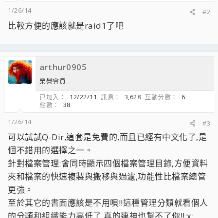
1/26/14
#2
比較方便的應該就是raid1了吧
arthur0905
榮譽會員
已加入
12/22/11
訊息
3,628
互動分數
6
點數
38
1/26/14
#3
可以試試Q-Dir,這套是免費的,而且已經有中文化了,是
個不錯用的選擇之一。
針對檔案管理:會同時顯示四個檔案管理目錄,方便資料
夾和檔案的快速複製與搬移與過濾,功能性比檔案總管
更強。
至於其它的書面應該是不用唄!!這種管理分類就看個人
的分類和組織能力高低了,真的連神也幫不了你!!;x;