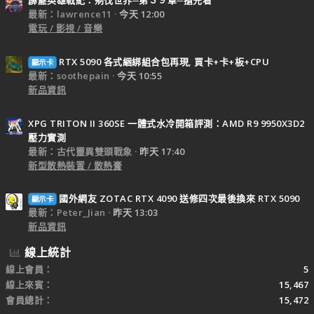
霹靂英雄戰紀：刜伐世界─第３９章─搶先看
最新：lawrence11
今天 12:00
電玩 / 影視 / 音樂
RTX 5090 各式綑綁組合包再現, 買卡+卡+板+CPU
顯示卡
最新：soothepain
今天 10:55
新品資訊
XPG TRITON II 360SE 一體式水冷開箱評測：AMD R9 9950X3D2
壓力實測
最新：古代靈異雙頭戰象
昨天 17:40
新型散熱裝置 / 散熱膏
國外網友 ZOTAC RTX 4090 送修四次最後換來 RTX 5090
顯示卡
最新：Peter_Jian
昨天 13:03
新品資訊
線上統計
線上會員
5
線上來賓
15,467
會員總計
15,472