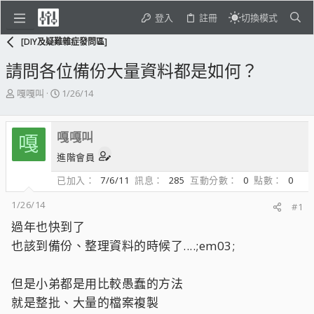
登入
註冊
切換模式
[DIY及疑難雜症發問區]
請問各位備份大量資料都是如何？
主
開
嘎嘎叫
1/26/14
題
始
發
日
起
期
嘎嘎叫
嘎
人
進階會員
已加入
7/6/11
訊息
285
互動分數
0
點數
0
1/26/14
#1
過年也快到了
也該到備份、整理資料的時候了....;em03;
但是小弟都是用比較愚蠢的方法
就是整批、大量的檔案複製