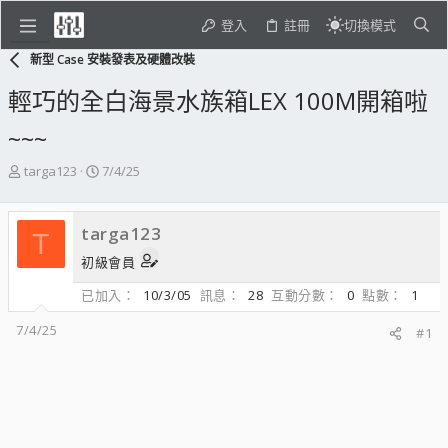
登入
註冊
切換模式
新型 Case 安裝發表及硬體改裝
輕巧的全白海景水族箱LEX 100M開箱啦
~~~
主
開
targa123
7/4/25
題
始
發
日
起
期
targa123
T
人
初級會員
已加入
10/3/05
訊息
28
互動分數
0
點數
1
7/4/25
#1