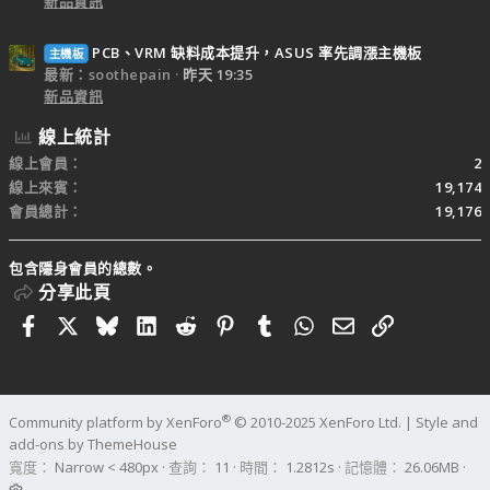
新品資訊
PCB、VRM 缺料成本提升，ASUS 率先調漲主機板
主機板
最新：soothepain
昨天 19:35
新品資訊
線上統計
線上會員
2
線上來賓
19,174
會員總計
19,176
包含隱身會員的總數。
分享此頁
Facebook
X
Bluesky
LinkedIn
Reddit
Pinterest
Tumblr
WhatsApp
電子郵件
連結
®
Community platform by XenForo
© 2010-2025 XenForo Ltd.
|
Style and
add-ons by ThemeHouse
寬度
查詢
11
時間
1.2812s
記憶體
26.06MB