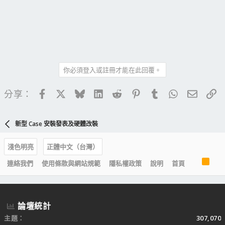
你必須登入或註冊才能在此回覆。
Facebook
X
Bluesky
LinkedIn
Reddit
Pinterest
Tumblr
WhatsApp
電子郵
連
分享：
新型 Case 安裝發表及硬體改裝
淺色明亮
正體中文（台灣）
R
連絡我們
使用條款與網站規範
隱私權政策
說明
首頁
S
S
論壇統計
主題
307,070