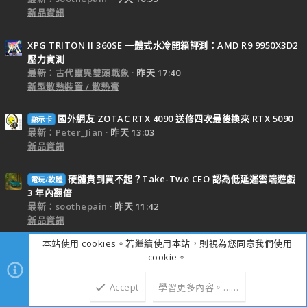
新品資訊
XPG TRITON II 360SE 一體式水冷開箱評測：AMD R9 9950X3D2
壓力實測
最新：古代靈異雙頭戰象
昨天 17:40
新型散熱裝置 / 散熱膏
國外網友 ZOTAC RTX 4090 送修四次最後換來 RTX 5090
顯示卡
最新：Peter_Jian
昨天 13:03
新品資訊
硬體貴到買不起？Take-Two CEO 認為低延遲雲端遊戲
電玩/軟體
3 年內翻倍
最新：soothepain
昨天 11:42
新品資訊
本站使用 cookies。若繼續使用本站，則視為您同意我們使用
線上統計
cookie。
線上會員
7
線上來賓
17,054
Accept
學習更多內容。……
會員總計
17,061