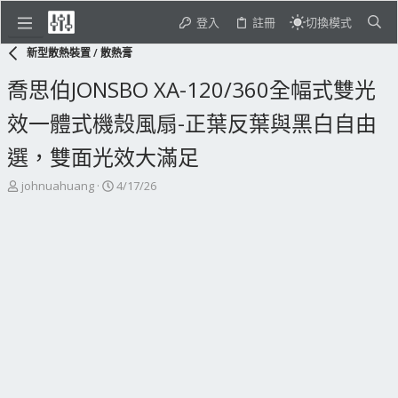
登入
註冊
切換模式
新型散熱裝置 / 散熱膏
喬思伯JONSBO XA-120/360全幅式雙光
效一體式機殼風扇-正葉反葉與黑白自由
選，雙面光效大滿足
主
開
johnuahuang
4/17/26
題
始
發
日
起
期
人