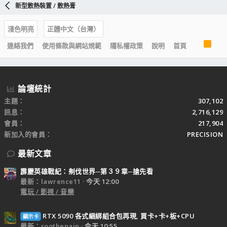
新型散熱裝置 / 散熱膏
淺色明亮
正體中文（台灣）
R
連絡我們
使用條款與網站規範
隱私權政策
說明
首頁
S
S
論壇統計
主題
307,102
訊息
2,716,129
會員
217,904
新加入的會員
PRECISION
最新文章
霹靂英雄戰紀：刜伐世界─第３９章─搶先看
最新：lawrence11
今天 12:00
電玩 / 影視 / 音樂
RTX 5090 各式綑綁組合包再現, 買卡+卡+板+CPU
顯示卡
最新：soothepain
今天 10:55