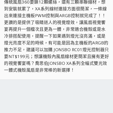
傳統風扇360要鎖12顆螺絲，還有三顆串聯線材，想
到安裝就累了，XA系列線材連接方面很簡潔，一條線
出來連接主機板PWM控制與ARGB控制就完成了！！
更讚的是提供了吸睛迷人的視覺燈效，讓風扇視覺饗
宴再提升一個檔次且更為一體，非常適合機殼或是水
冷排搭配使用，提醒一下如果遇到燈光沒亮滿，或是
燈光亮度不足的時候，有可能是因為主機板的ARGB的
推力不足，建議可以加購 JONSBO RC01燈光控制器只
要NT$199元；想讓機殼內風扇線材更簡潔且擁有更好
的視覺饗宴嗎？喬思伯JONSBO XA系列全幅式雙光效
一體式機殼風扇是非常棒的新選擇！