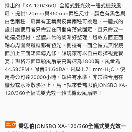
推出的『XA-120/360』全幅式雙光效一體式機殼風
扇，提供120mm與360mm兩種尺寸，顏色有黑色與
白色兩種，扇葉有正葉與反葉兩種可挑選，一體式的
設計讓使用者只需要在四個角落做固定，且只需要一
組連接線材，整體非常的簡潔好整理，燈效方面正面
軸心周圍與邊框都有發光，側邊有一面全幅式無限鏡
面加上三面矩陣導光條，讓玩家可以自由選擇視覺饗
宴；規格方面單顆風扇最高轉速為1800轉，風量為
44.58CFM，噪音31.6dBA，風壓1.71 mm-H₂O，使
用壽命可達20000小時，規格有水準，非常適合用在
機殼或水冷散熱器上，馬上就來看喬思伯JONSBO XA-
120/360全幅式雙光效一體式機殼風扇吧！
喬思伯JONSBO XA-120/360全幅式雙光效一