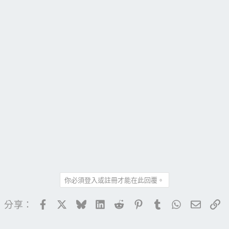
你必須登入或註冊才能在此回覆。
Facebook
X
Bluesky
LinkedIn
Reddit
Pinterest
Tumblr
WhatsApp
電子郵
連
分享：