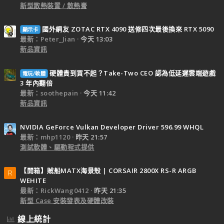
新型散熱裝置 / 散熱膏
國外網友 ZOTAC RTX 4090 送修四次最後換來 RTX 5090
顯示卡
最新：Peter_Jian
今天 13:03
新品資訊
硬體貴到買不起？Take-Two CEO 認為低延遲雲端遊戲
電玩/軟體
3 年內翻倍
最新：soothepain
今天 11:42
新品資訊
NVIDIA GeForce Vulkan Developer Driver 596.99 WHQL
最新：mhp1120
昨天 21:57
測試軟體、驅動程式提供
【開箱】賊船MATX海景殼 | CORSAIR 2800X RS-R ARGB
R
WEHITE
最新：RickWang0412
昨天 21:35
新型 Case 安裝發表及硬體改裝
線上統計