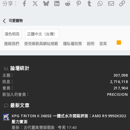
Facebook
X
Bluesky
LinkedIn
Reddit
Pinterest
Tumblr
WhatsApp
電子郵
連
分享：
可愛寵物
淺色明亮
正體中文（台灣）
R
連絡我們
使用條款與網站規範
隱私權政策
說明
首頁
S
S
論壇統計
主題
307,098
訊息
2,716,118
會員
217,904
新加入的會員
PRECISION
最新文章
XPG TRITON II 360SE 一體式水冷開箱評測：AMD R9 9950X3D2
壓力實測
最新：古代靈異雙頭戰象
今天 17:40