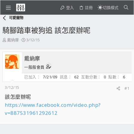
登入
註冊
切換模式
可愛寵物
騎腳踏車被狗追 該怎麼辦呢
主
開
戴納摩
3/12/15
題
始
發
日
起
期
戴納摩
人
一般般會員
已加入
7/21/09
訊息
62
互動分數
0
點數
6
3/12/15
#1
該怎麼辦呢
https://www.facebook.com/video.php?
v=887531961292612