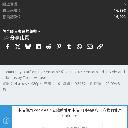
線上會員
5
線上來賓
16,898
會員總計
16,903
包含隱身會員的總數。
分享此頁
Facebook
X
Bluesky
LinkedIn
Reddit
Pinterest
Tumblr
WhatsApp
電子郵件
連結
®
Community platform by XenForo
© 2010-2025 XenForo Ltd.
|
Style and
add-ons by ThemeHouse
寬度
查詢
10
時間
0.3187s
記憶體
25.09MB
本站使用 cookies。若繼續使用本站，則視為您同意我們使用
cookie。