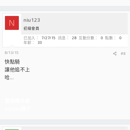
niu123
N
初級會員
已加入
7/27/15
訊息
28
互動分數
0
點數
0
年齡
33
8/13/15
#8
快點騎
讓他追不上
哈...
愛迪達外套
adidas鞋子