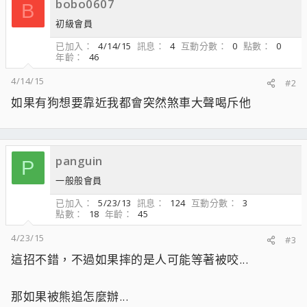
bobo0607
B
初級會員
已加入
4/14/15
訊息
4
互動分數
0
點數
0
年齡
46
4/14/15
#2
如果有狗想要靠近我都會突然煞車大聲喝斥他
panguin
P
一般般會員
已加入
5/23/13
訊息
124
互動分數
3
點數
18
年齡
45
4/23/15
#3
這招不錯，不過如果摔的是人可能等著被咬...
那如果被熊追怎麼辦...