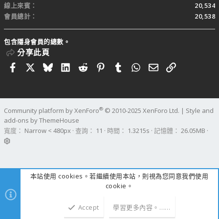
線上來賓
20,534
會員總計
20,538
包含隱身會員的總數。
分享此頁
Facebook
X
Bluesky
LinkedIn
Reddit
Pinterest
Tumblr
WhatsApp
電子郵件
連結
®
Community platform by XenForo
© 2010-2025 XenForo Ltd.
|
Style and
add-ons by ThemeHouse
寬度
查詢
11
時間
1.3215s
記憶體
26.05MB
本站使用 cookies。若繼續使用本站，則視為您同意我們使用
cookie。
Accept
學習更多內容。……
上方
下方