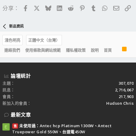
Facebook
X
Bluesky
LinkedIn
Reddit
Pinterest
Tumblr
WhatsApp
電子郵
連
分享：
新品資訊
淺色明亮
正體中文（台灣）
R
連絡我們
使用條款與網站規範
隱私權政策
說明
首頁
S
S
論壇統計
主題
307,070
訊息
2,716,067
會員
217,903
新加入的會員
Hudson Chris
最新文章
未使用過：Antec hcp Platinum 1300W、Antect
售
E
Truepower Gold 550W、台達電450W