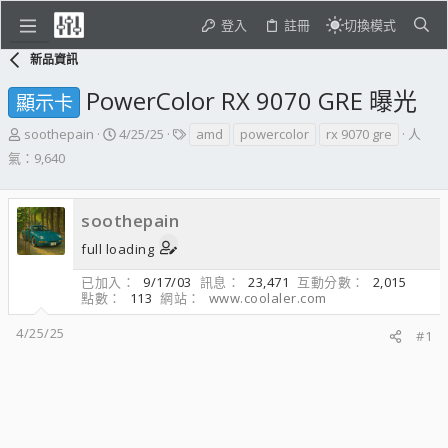
登入
註冊
切換模式
新品資訊
PowerColor RX 9070 GRE 曝光
顯示卡
主
開
標
soothepain
4/25/25
amd
powercolor
rx 9070 gre
人
題
始
籤
氣：9,640
發
日
起
期
人
soothepain
full loading
已加入
9/17/03
訊息
23,471
互動分數
2,015
點數
113
網站
www.coolaler.com
4/25/25
#1