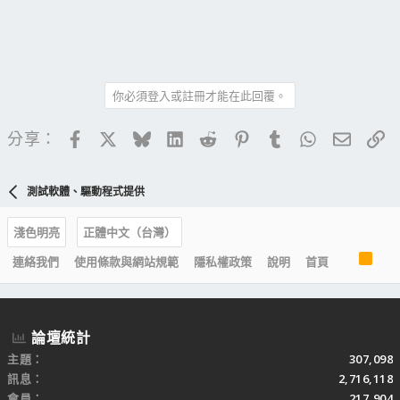
你必須登入或註冊才能在此回覆。
Facebook
X
Bluesky
LinkedIn
Reddit
Pinterest
Tumblr
WhatsApp
電子郵
連
分享：
測試軟體、驅動程式提供
淺色明亮
正體中文（台灣）
R
連絡我們
使用條款與網站規範
隱私權政策
說明
首頁
S
S
論壇統計
主題
307,098
訊息
2,716,118
會員
217,904