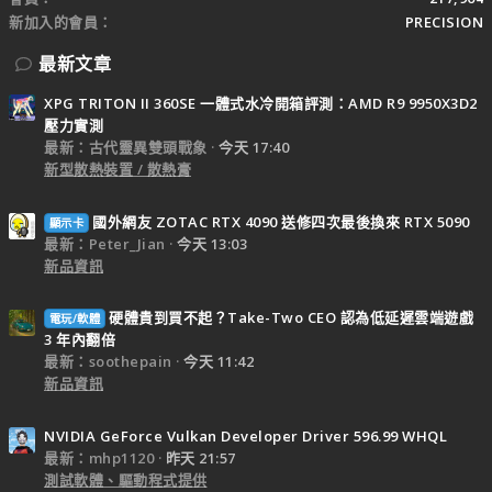
新加入的會員
PRECISION
最新文章
XPG TRITON II 360SE 一體式水冷開箱評測：AMD R9 9950X3D2
壓力實測
最新：古代靈異雙頭戰象
今天 17:40
新型散熱裝置 / 散熱膏
國外網友 ZOTAC RTX 4090 送修四次最後換來 RTX 5090
顯示卡
最新：Peter_Jian
今天 13:03
新品資訊
硬體貴到買不起？Take-Two CEO 認為低延遲雲端遊戲
電玩/軟體
3 年內翻倍
最新：soothepain
今天 11:42
新品資訊
NVIDIA GeForce Vulkan Developer Driver 596.99 WHQL
最新：mhp1120
昨天 21:57
測試軟體、驅動程式提供