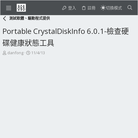
登入
註冊
切換模式
測試軟體、驅動程式提供
Portable CrystalDiskInfo 6.0.1-檢查硬
碟健康狀態工具
主
開
danfong
11/4/13
題
始
發
日
起
期
人