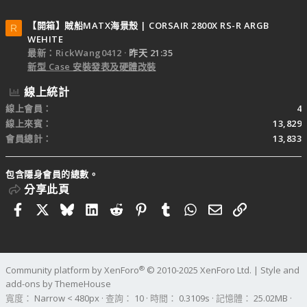
【開箱】賊船MATX海景殼 | CORSAIR 2800X RS-R ARGB
R
WEHITE
最新：RickWang0412
昨天 21:35
新型 Case 安裝發表及硬體改裝
線上統計
線上會員
4
線上來賓
13,829
會員總計
13,833
包含隱身會員的總數。
分享此頁
Facebook
X
Bluesky
LinkedIn
Reddit
Pinterest
Tumblr
WhatsApp
電子郵件
連結
®
Community platform by XenForo
© 2010-2025 XenForo Ltd.
|
Style and
add-ons by ThemeHouse
寬度
查詢
10
時間
0.3109s
記憶體
25.02MB