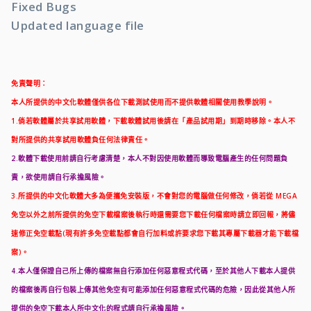
Fixed Bugs
Updated language file
免責聲明：
本人所提供的中文化軟體僅供各位下載測試使用而不提供軟體相關使用教學說明。
1.倘若軟體屬於共享試用軟體，下載軟體試用後請在「產品試用期」到期時移除。本人不
對所提供的共享試用軟體負任何法律責任。
2.軟體下載使用前請自行考慮清楚，本人不對因使用軟體而導致電腦產生的任何問題負
責，欲使用請自行承擔風險。
3.所提供的中文化軟體大多為便攜免安裝版，不會對您的電腦做任何修改，倘若從 MEGA
免空以外之前所提供的免空下載檔案後執行時還需要您下載任何檔案時請立即回報，將儘
速修正免空載點(現有許多免空載點都會自行加料或許要求您下載其專屬下載器才能下載檔
案)。
4.本人僅保證自己所上傳的檔案無自行添加任何惡意程式代碼，至於其他人下載本人提供
的檔案後再自行包裝上傳其他免空有可能添加任何惡意程式代碼的危險，因此從其他人所
提供的免空下載本人所中文化的程式請自行承擔風險。