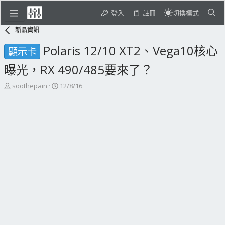
登入
註冊
切換模式
新品資訊
Polaris 12/10 XT2、Vega10核心
顯示卡
曝光，RX 490/485要來了？
主
開
soothepain
12/8/16
題
始
發
日
起
期
人