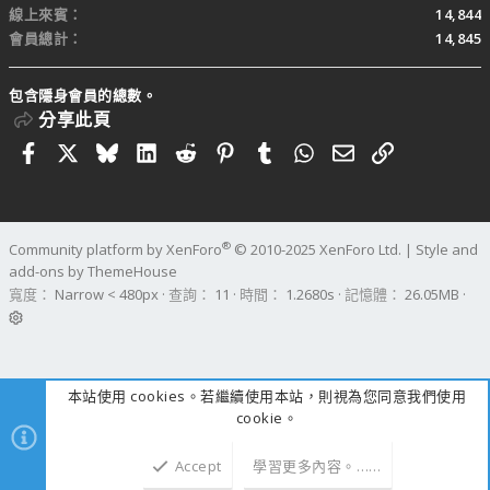
線上來賓
14,844
會員總計
14,845
包含隱身會員的總數。
分享此頁
Facebook
X
Bluesky
LinkedIn
Reddit
Pinterest
Tumblr
WhatsApp
電子郵件
連結
®
Community platform by XenForo
© 2010-2025 XenForo Ltd.
|
Style and
add-ons by ThemeHouse
寬度
查詢
11
時間
1.2680s
記憶體
26.05MB
本站使用 cookies。若繼續使用本站，則視為您同意我們使用
cookie。
Accept
學習更多內容。……
上方
下方