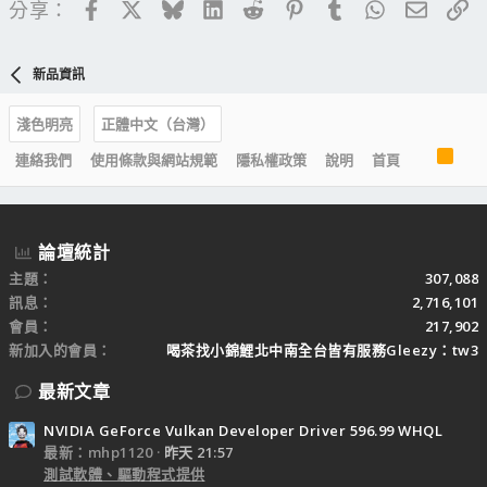
Facebook
X
Bluesky
LinkedIn
Reddit
Pinterest
Tumblr
WhatsApp
電子郵
連
分享：
新品資訊
淺色明亮
正體中文（台灣）
R
連絡我們
使用條款與網站規範
隱私權政策
說明
首頁
S
S
論壇統計
主題
307,088
訊息
2,716,101
會員
217,902
新加入的會員
喝茶找小錦鯉北中南全台皆有服務Gleezy：tw3
最新文章
NVIDIA GeForce Vulkan Developer Driver 596.99 WHQL
最新：mhp1120
昨天 21:57
測試軟體、驅動程式提供