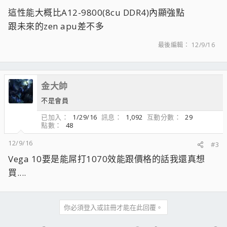
這性能大概比A12-9800(8cu DDR4)內顯強點
跟未來的zen apu差不多
最後編輯：
12/9/16
金大帥
不是會員
已加入
1/29/16
訊息
1,092
互動分數
29
點數
48
12/9/16
#3
Vega 10要是能屌打1070效能跟價格的話我還真想
買....
你必須登入或註冊才能在此回覆。