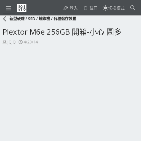
登入
註冊
切換模式
新型硬碟 / SSD / 燒錄機 / 各種儲存裝置
Plextor M6e 256GB 開箱-小心 圖多
主
開
JQJQ
4/23/14
題
始
發
日
起
期
人