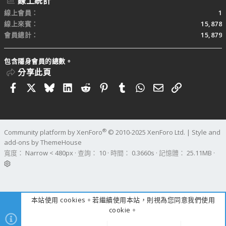
線上統計
線上會員
1
線上來賓
15,878
會員總計
15,879
包含隱身會員的總數。
分享此頁
Facebook
X
Bluesky
LinkedIn
Reddit
Pinterest
Tumblr
WhatsApp
電子郵件
連結
®
Community platform by XenForo
© 2010-2025 XenForo Ltd.
|
Style and
add-ons by ThemeHouse
寬度
查詢
10
時間
0.3660s
記憶體
25.11MB
本站使用 cookies。若繼續使用本站，則視為您同意我們使用
cookie。