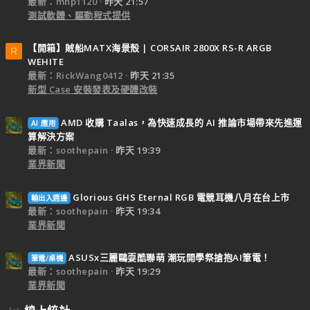
最新：mhp1120
昨天 21:57
測試軟體、驅動程式提供
【開箱】賊船MATX海景殼 | CORSAIR 2800X RS-R ARGB
R
WEHITE
最新：RickWang0412
昨天 21:35
新型 Case 安裝發表及硬體改裝
AMD 收購 Taalas，為快速成長的 AI 推論市場帶來先進運
AI 應用
算解決方案
最新：soothepain
昨天 19:39
業界新聞
Glorious GHS Eternal RGB 電競耳機八月在台上市
輸出入週邊
最新：soothepain
昨天 19:34
業界新聞
ASUSx三麗鷗耍酷聯萌 潮玩開學祭搶抱AI筆電！
筆電/桌機
最新：soothepain
昨天 19:29
業界新聞