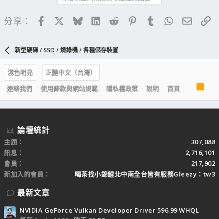
Facebook
X
Bluesky
LinkedIn
Reddit
Pinterest
Tumblr
WhatsApp
電子郵
連
分享：
新型硬碟 / SSD / 燒錄機 / 各種儲存裝置
淺色明亮
正體中文（台灣）
R
連絡我們
使用條款與網站規範
隱私權政策
說明
首頁
S
S
論壇統計
主題
307,088
訊息
2,716,101
會員
217,902
新加入的會員
喝茶找小錦鯉北中南全台皆有服務Gleezy：tw3
最新文章
NVIDIA GeForce Vulkan Developer Driver 596.99 WHQL