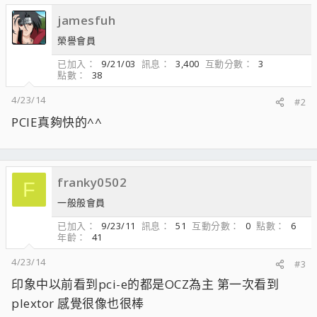
jamesfuh
榮譽會員
已加入
9/21/03
訊息
3,400
互動分數
3
點數
38
4/23/14
#2
PCIE真夠快的^^
franky0502
F
一般般會員
已加入
9/23/11
訊息
51
互動分數
0
點數
6
年齡
41
4/23/14
#3
印象中以前看到pci-e的都是OCZ為主 第一次看到
plextor 感覺很像也很棒