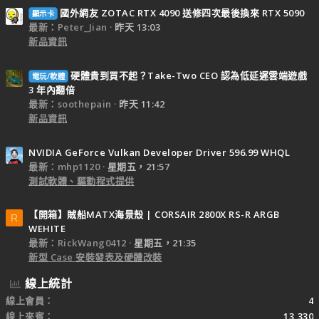
國外網友 ZOTAC RTX 4090 送修四次最後換來 RTX 5090
顯示卡
最新：Peter_Jian
昨天 13:03
新品資訊
硬體貴到買不起？Take-Two CEO 認為低延遲雲端遊戲
電玩/軟體
3 年內翻倍
最新：soothepain
昨天 11:42
新品資訊
NVIDIA GeForce Vulkan Developer Driver 596.99 WHQL
最新：mhp1120
星期五，21:57
測試軟體、驅動程式提供
【開箱】賊船MATX海景殼 | CORSAIR 2800X RS-R ARGB
R
WEHITE
最新：RickWang0412
星期五，21:35
新型 Case 安裝發表及硬體改裝
線上統計
線上會員
4
線上來賓
13,330