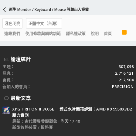
新型 Monitor / Keyboard / Mouse 等輸出入設備
淺色明亮
正體中文（台灣）
R
連絡我們
使用條款與網站規範
隱私權政策
說明
首頁
S
S
論壇統計
主題
307,098
訊息
2,716,121
會員
217,904
新加入的會員
PRECISION
最新文章
XPG TRITON II 360SE 一體式水冷開箱評測：AMD R9 9950X3D2
壓力實測
最新：古代靈異雙頭戰象
昨天 17:40
新型散熱裝置 / 散熱膏