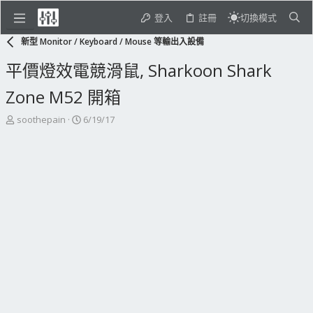
登入
註冊
切換模式
新型 Monitor / Keyboard / Mouse 等輸出入設備
平價燈效電競滑鼠, Sharkoon Shark
Zone M52 開箱
主
開
soothepain
6/19/17
題
始
發
日
起
期
人