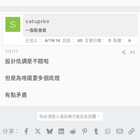
satuprke
S
一般般會員
已加入
4/19/14
訊息
60
互動分數
0
點數
6
7/3/17
#3
設計低調是不錯啦
但是為啥還要多個底燈
有點矛盾
你必須登入或註冊才能在此回覆。
Facebook
X
Bluesky
LinkedIn
Reddit
Pinterest
Tumblr
WhatsApp
電子郵
連
分享：