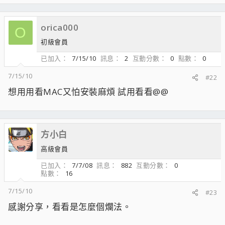
orica000
O
初級會員
已加入
7/15/10
訊息
2
互動分數
0
點數
0
7/15/10
#22
想用用看MAC又怕安裝麻煩 試用看看@@
方小白
高級會員
已加入
7/7/08
訊息
882
互動分數
0
點數
16
7/15/10
#23
感謝分享，看看是怎麼個爛法。