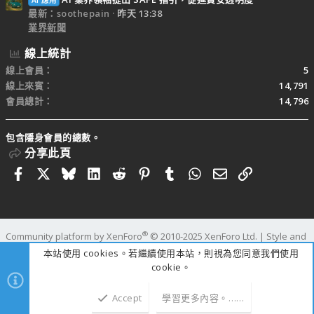
最新：soothepain
昨天 13:38
業界新聞
線上統計
線上會員
5
線上來賓
14,791
會員總計
14,796
包含隱身會員的總數。
分享此頁
Facebook
X
Bluesky
LinkedIn
Reddit
Pinterest
Tumblr
WhatsApp
電子郵件
連結
®
Community platform by XenForo
© 2010-2025 XenForo Ltd.
|
Style and
add-ons by ThemeHouse
本站使用 cookies。若繼續使用本站，則視為您同意我們使用
寬度
查詢
12
時間
0.3110s
記憶體
25.22MB
cookie。
Accept
學習更多內容。……
上方
下方