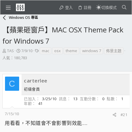
登入
註冊
切換模式
Windows OS 專區
【蘋果砸窗戶】MAC OSX Theme Pack
for Windows 7
主
開
標
TAS
7/9/10
mac
osx
theme
windows 7
佈景主題
題
始
籤
人氣：180,783
發
日
起
期
人
carterlee
C
初級會員
已加入
3/25/10
訊息
13
互動分數
0
點數
1
年齡
41
7/15/10
#21
用看看，不知道會不會影響到效能....