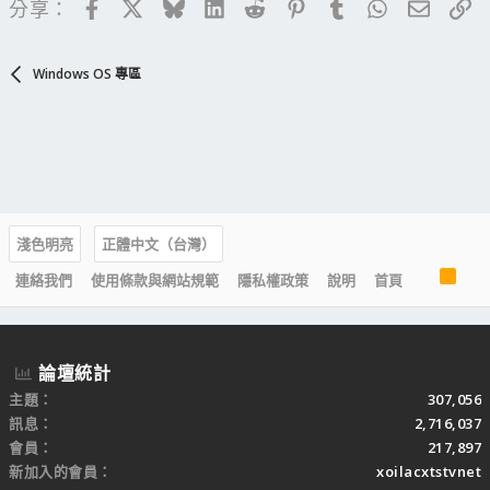
Facebook
X
Bluesky
LinkedIn
Reddit
Pinterest
Tumblr
WhatsApp
電子郵
連
分享：
Windows OS 專區
淺色明亮
正體中文（台灣）
R
連絡我們
使用條款與網站規範
隱私權政策
說明
首頁
S
S
論壇統計
主題
307,056
訊息
2,716,037
會員
217,897
新加入的會員
xoilacxtstvnet