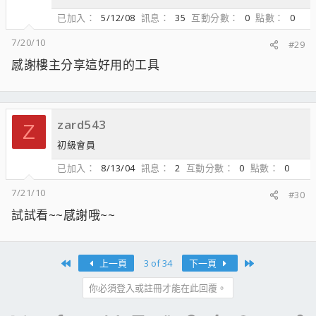
已加入
5/12/08
訊息
35
互動分數
0
點數
0
7/20/10
#29
感謝樓主分享這好用的工具
zard543
Z
初級會員
已加入
8/13/04
訊息
2
互動分數
0
點數
0
7/21/10
#30
試試看~~感謝哦~~
First
Last
上一頁
3 of 34
下一頁
你必須登入或註冊才能在此回覆。