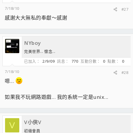
7/18/10
#27
感謝大大無私的奉獻～感謝
NYboy
完美世界... 懷念...
已加入
2/9/09
訊息
770
互動分數
0
點數
0
7/18/10
#28
嗯...
如果我不玩網路遊戲... 我的系統一定是unix...
V小俠V
V
初級會員