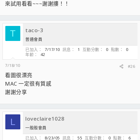
來試用看看~~~謝謝摟！！
taco-3
T
普通會員
已加入
7/17/10
訊息
1
互動分數
0
點數
0
年齡
42
7/18/10
#26
看圖很漂亮
MAC 一定很有質感
謝謝分享
loveclaire1028
L
一般般會員
已加入
8/23/05
訊息
55
互動分數
0
點數
6