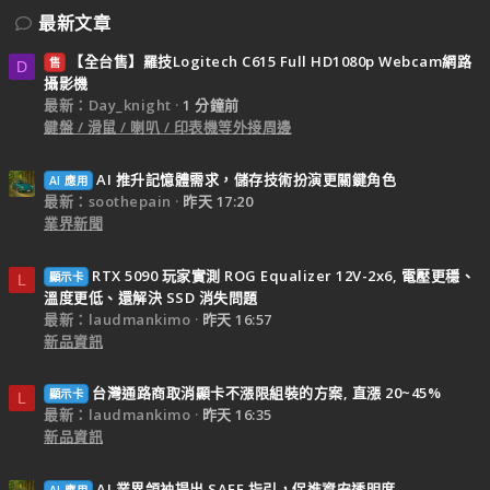
最新文章
【全台售】羅技Logitech C615 Full HD1080p Webcam網路
售
D
攝影機
最新：Day_knight
1 分鐘前
鍵盤 / 滑鼠 / 喇叭 / 印表機等外接周邊
AI 推升記憶體需求，儲存技術扮演更關鍵角色
AI 應用
最新：soothepain
昨天 17:20
業界新聞
RTX 5090 玩家實測 ROG Equalizer 12V-2x6, 電壓更穩、
顯示卡
L
溫度更低、還解決 SSD 消失問題
最新：laudmankimo
昨天 16:57
新品資訊
台灣通路商取消顯卡不漲限組裝的方案, 直漲 20~45%
顯示卡
L
最新：laudmankimo
昨天 16:35
新品資訊
AI 業界領袖提出 SAFE 指引，促進資安透明度
AI 應用