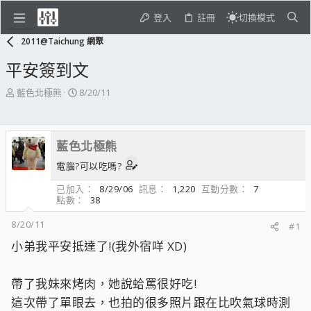
登入
註冊
切換模式
2011@Taichung 網聚
平安簽到文
主
開
藍色北極熊
8/20/11
題
始
發
日
起
期
藍色北極熊
人
電腦?可以吃嗎?
已加入
8/29/06
訊息
1,220
互動分數
7
點數
38
8/20/11
#1
小弟我平安抵達了!(我外宿咩 XD)
帶了我妹來烤肉，她說蛤罵很好吃!
這次帶了單眼去，也拍的很多照片跟在比吹氣球時測