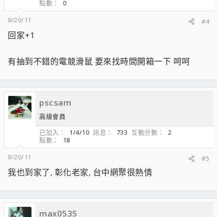
點數
0
8/20/11
#4
回家+1
有抽到不錯的電競滑鼠 要來找時間開箱一下 呵呵
pscsam
高級會員
已加入
1/4/10
訊息
733
互動分數
2
點數
18
8/20/11
#5
我也到家了, 彰化老家, 台中網聚很熱情
max0535