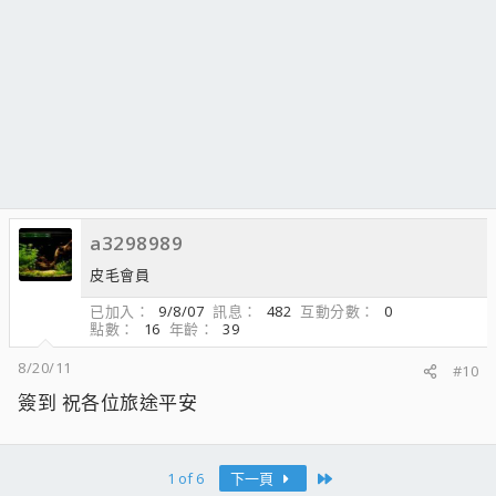
a3298989
皮毛會員
已加入
9/8/07
訊息
482
互動分數
0
點數
16
年齡
39
8/20/11
#10
簽到 祝各位旅途平安
Last
1 of 6
下一頁