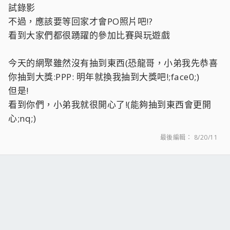
試錄影
不過，應該要等回家才會PO照片吧!?
看到大家們都很踴躍的參加比賽與玩遊戲
今天的網聚雖然沒有抽到東西(恐龍哥，小弟我先恭喜
你抽到大獎:PPP: 明年就換我抽到大獎吧!;face0;)
但是!
看到你們，小弟我就很開心了!(能夠抽到東西會更開
心;nq;)
最後編輯：
8/20/11