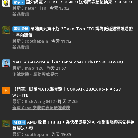
國外網友 ZOTAC RTX 4090 送修四次最後換來 RTX 5090
顯示卡
最新：Peter_Jian
今天 13:03
新品資訊
硬體貴到買不起？Take-Two CEO 認為低延遲雲端遊戲
電玩/軟體
3 年內翻倍
最新：soothepain
今天 11:42
新品資訊
NVIDIA GeForce Vulkan Developer Driver 596.99 WHQL
最新：mhp1120
昨天 21:57
測試軟體、驅動程式提供
【開箱】賊船MATX海景殼 | CORSAIR 2800X RS-R ARGB
R
WEHITE
最新：RickWang0412
昨天 21:35
新型 Case 安裝發表及硬體改裝
AMD 收購 Taalas，為快速成長的 AI 推論市場帶來先進運
AI 應用
算解決方案
最新：soothepain
昨天 19:39