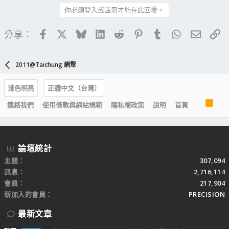
你必須登入或註冊才能在此回覆。
Facebook
X
Bluesky
LinkedIn
Reddit
Pinterest
Tumblr
WhatsApp
電子郵
連
分享：
2011@Taichung 網聚
淺色明亮
正體中文（台灣）
R
連絡我們
使用條款與網站規範
隱私權政策
說明
首頁
S
S
論壇統計
主題
307,094
訊息
2,716,114
會員
217,904
新加入的會員
PRECISION
最新文章