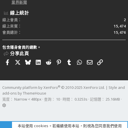
業界新聞
線上統計
線上會員
2
線上來賓
15,474
會員總計
15,476
包含隱身會員的總數。
分享此頁
Facebook
X
Bluesky
LinkedIn
Reddit
Pinterest
Tumblr
WhatsApp
電子郵件
連結
®
Community platform by XenForo
© 2010-2025 XenForo Ltd.
|
Style and
add-ons by ThemeHouse
寬度
查詢
10
時間
0.3253s
記憶體
25.16MB
本站使用 cookies。若繼續使用本站，則視為您同意我們使用