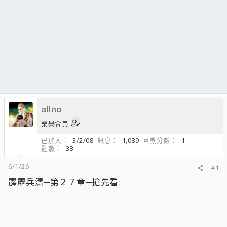
allno
榮譽會員
已加入
3/2/08
訊息
1,089
互動分數
1
點數
38
6/1/26
#1
霹靂兵濤─第２７章─搶先看: