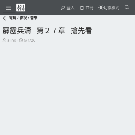
登入
註冊
切換模式
電玩 / 影視 / 音樂
霹靂兵濤─第２７章─搶先看
主
開
allno
6/1/26
題
始
發
日
起
期
人