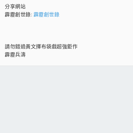
分享網站
霹靂創世錄:
霹靂創世錄
請勿錯過黃文擇布袋戲超強鉅作
霹靂兵濤