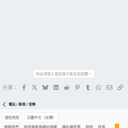
你必須登入或註冊才能在此回覆。
Facebook
X
Bluesky
LinkedIn
Reddit
Pinterest
Tumblr
WhatsApp
電子郵
連
分享：
電玩 / 影視 / 音樂
淺色明亮
正體中文（台灣）
R
連絡我們
使用條款與網站規範
隱私權政策
說明
首頁