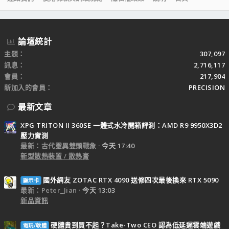
S
S
論壇統計
主題
307,097
訊息
2,716,117
會員
217,904
新加入的會員
PRECISION
最新文章
XPG TRITON II 360SE 一體式水冷開箱評測：AMD R9 9950X3D2
壓力實測
最新：古代靈異雙頭戰象
今天 17:40
新型散熱裝置 / 散熱膏
國外網友 ZOTAC RTX 4090 送修四次最後換來 RTX 5090
顯示卡
最新：Peter_Jian
今天 13:03
新品資訊
硬體貴到買不起？Take-Two CEO 認為低延遲雲端遊戲
電玩/軟體