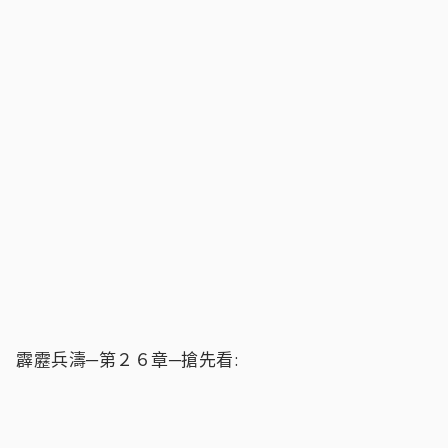
霹靂兵濤─第２６章─搶先看: