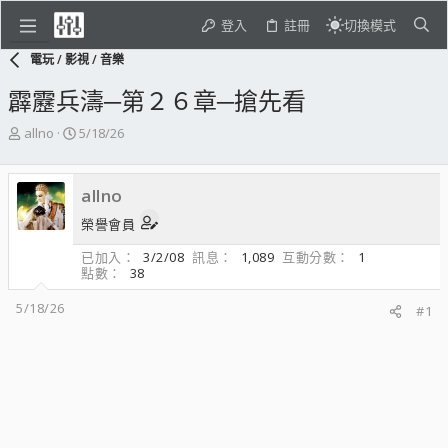
登入
註冊
切換模式
電玩 / 影視 / 音樂
霹靂兵濤─第２６章─搶先看
主
開
allno
5/18/26
題
始
發
日
起
期
allno
人
榮譽會員
已加入
3/2/08
訊息
1,089
互動分數
1
點數
38
5/18/26
#1