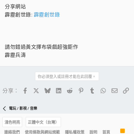
分享網站
霹靂創世錄:
霹靂創世錄
請勿錯過黃文擇布袋戲超強鉅作
霹靂兵濤
你必須登入或註冊才能在此回覆。
Facebook
X
Bluesky
LinkedIn
Reddit
Pinterest
Tumblr
WhatsApp
電子郵
連
分享：
電玩 / 影視 / 音樂
淺色明亮
正體中文（台灣）
R
連絡我們
使用條款與網站規範
隱私權政策
說明
首頁