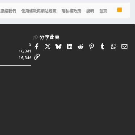
R
連絡我們
使用條款與網站規範
隱私權政策
說明
首頁
S
S
分享此頁
5
Facebook
X
Bluesky
LinkedIn
Reddit
Pinterest
Tumblr
Whats
電
16,341
連結
16,346