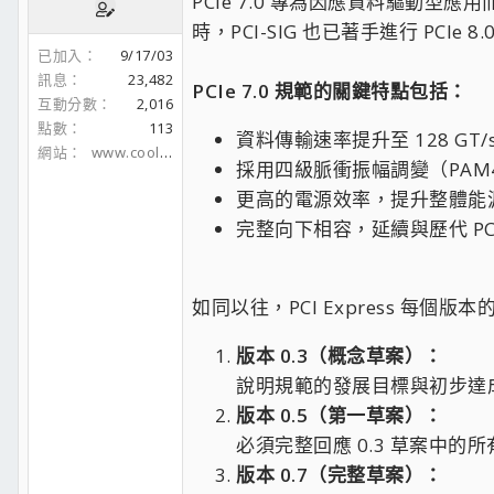
PCIe 7.0 專為因應資料驅動
時，PCI-SIG 也已著手進行 PCI
已加入
9/17/03
訊息
23,482
PCIe 7.0 規範的關鍵特點包括：
互動分數
2,016
點數
113
資料傳輸速率提升至 128 GT/s
網站
www.coolaler.com
採用四級脈衝振幅調變（PAM
更高的電源效率，提升整體能
完整向下相容，延續與歷代 PC
如同以往，PCI Express 每個
版本 0.3（概念草案）：
說明規範的發展目標與初步達
版本 0.5（第一草案）：
必須完整回應 0.3 草案中
版本 0.7（完整草案）：