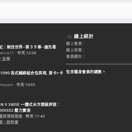
線上統計
線上會員
紀：刜伐世界─第３９章─搶先看
線上來賓
ence11
今天 12:00
會員總計
/ 音樂
包含隱身會員的總數。
X 5090 各式綑綁組合包再現, 買卡+卡
epain
今天 10:55
TON II 360SE 一體式水冷開箱評測：
950X3D2 壓力實測
靈異雙頭戰象
昨天 17:40
 / 散熱膏