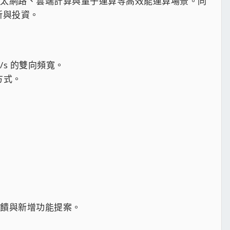
0G 乙太網路、雲端計算與量子運算等高效能運算場景。同
創新與投資。
B/s 的雙向頻寬。
方式。
回饋與新增功能提案。