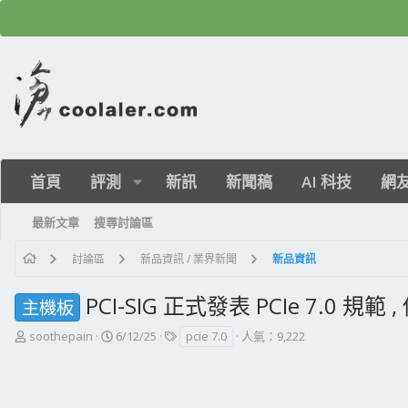
首頁
評測
新訊
新聞稿
AI 科技
網
最新文章
搜尋討論區
討論區
新品資訊 / 業界新聞
新品資訊
PCI-SIG 正式發表 PCIe 7.0 規範 
主機板
主
開
標
soothepain
6/12/25
pcie 7.0
人氣：9,222
題
始
籤
發
日
起
期
人