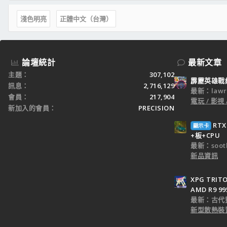
淺色明亮
正體中文（台灣）
論壇統計
最新文章
主題
307,102
霹靂英雄戰
訊息
2,716,129
最新：lawr
會員
217,904
電玩 / 影視 
新加入的會員
PRECISION
RT
顯示卡
+板+CPU
最新：sooth
新品資訊
XPG TRI
AMD R9 9
最新：古代
新型散熱裝置