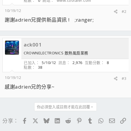
點數
0
網站
www.coolaler.com
10/19/12
#2
謝謝adrien兄提供新品資訊 ! ;ranger;
ack001
CROWNELECTRONICS 散熱風扇業務
已加入
5/10/12
訊息
2,976
互動分數
8
點數
38
10/19/12
#3
感謝adrien兄的分享~
你必須登入或註冊才能在此回覆。
Facebook
X
Bluesky
LinkedIn
Reddit
Pinterest
Tumblr
WhatsApp
電子郵
連
分享：