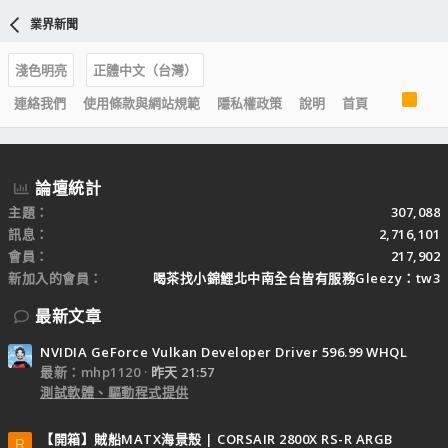
業界新聞
淺色明亮
正體中文（台灣）
R
連絡我們
使用條款與網站規範
隱私權政策
說明
首頁
S
S
論壇統計
主題
307,088
訊息
2,716,101
會員
217,902
新加入的會員
喝茶找小錦鯉北中南全台皆有服務Gleezy：tw3
最新文章
NVIDIA GeForce Vulkan Developer Driver 596.99 WHQL
最新：mhp1120
昨天 21:57
測試軟體、驅動程式提供
【開箱】賊船MATX海景殼 | CORSAIR 2800X RS-R ARGB
R