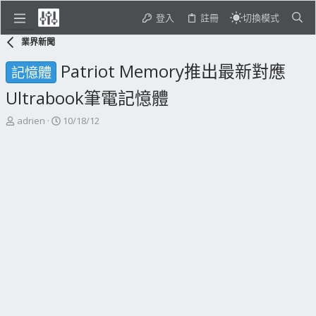
登入
註冊
切換模式
業界新聞
Patriot Memory推出最新對應
記憶體
Ultrabook筆電記憶體
主
開
adrien
10/18/12
題
始
發
日
起
期
人