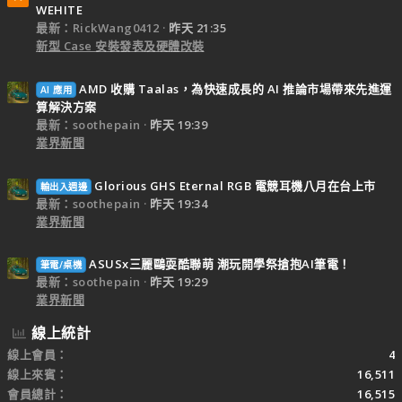
WEHITE
最新：RickWang0412
昨天 21:35
新型 Case 安裝發表及硬體改裝
AMD 收購 Taalas，為快速成長的 AI 推論市場帶來先進運
AI 應用
算解決方案
最新：soothepain
昨天 19:39
業界新聞
Glorious GHS Eternal RGB 電競耳機八月在台上市
輸出入週邊
最新：soothepain
昨天 19:34
業界新聞
ASUSx三麗鷗耍酷聯萌 潮玩開學祭搶抱AI筆電！
筆電/桌機
最新：soothepain
昨天 19:29
業界新聞
線上統計
線上會員
4
線上來賓
16,511
會員總計
16,515