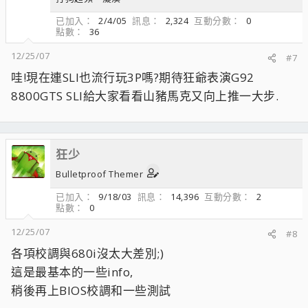
已加入
2/4/05
訊息
2,324
互動分數
0
點數
36
12/25/07
#7
哇!現在連SLI也流行玩3P嗎?期待狂爺表演G92
8800GTS SLI給大家看看山豬馬克又向上推一大步.
狂少
Bulletproof Themer
已加入
9/18/03
訊息
14,396
互動分數
2
點數
0
12/25/07
#8
各項校調與680i沒太大差別;)
這是最基本的一些info,
稍後再上BIOS校調和一些測試