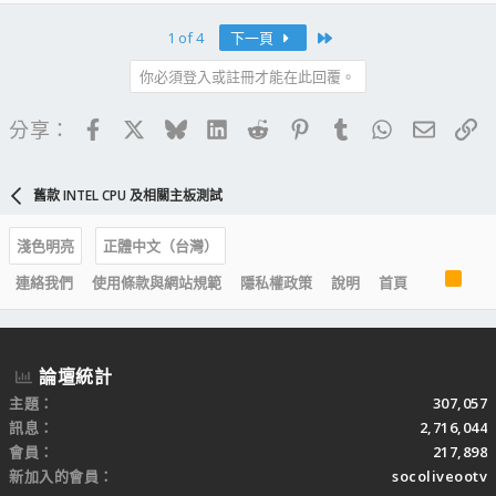
Last
1 of 4
下一頁
你必須登入或註冊才能在此回覆。
Facebook
X
Bluesky
LinkedIn
Reddit
Pinterest
Tumblr
WhatsApp
電子郵
連
分享：
舊款 INTEL CPU 及相關主板測試
淺色明亮
正體中文（台灣）
R
連絡我們
使用條款與網站規範
隱私權政策
說明
首頁
S
S
論壇統計
主題
307,057
訊息
2,716,044
會員
217,898
新加入的會員
socoliveootv