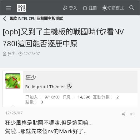
登入
註冊
切換模式
舊款 INTEL CPU 及相關主板測試
[opb]又到了主機板的戰國時代?看NV
780i這回能否逐鹿中原
主
開
狂少
12/25/07
題
始
發
日
起
期
狂少
人
Bulletproof Themer
已加入
9/18/03
訊息
14,396
互動分數
2
點數
0
12/25/07
#1
狂少風格是貼圖不囉嗦,但是這回嘛...
賀啦...那就先來個nv的Mark好了..