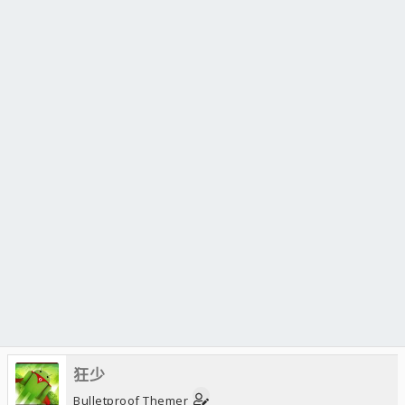
狂少
Bulletproof Themer