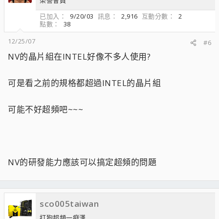
榮譽會員
已加入
9/20/03
訊息
2,916
互動分數
2
點數
38
12/25/07
#6
NV的晶片組在INTEL好像不多人使用?
可是看之前的規格都超過INTEL的晶片組
可能不好超頻吧~~~
NV的研發能力應該可以搞定超頻的問題
sco005taiwan
打狗超頻一癡漢