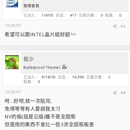
進階會員
已加入
1/9/05
訊息
417
互動分數
0
點數
0
12/25/07
#3
希望可以跟INTEL晶片組好超^^
狂少
Bulletproof Themer
已加入
9/18/03
訊息
14,396
互動分數
2
點數
0
12/25/07
#4
呵...好吧,就一次貼完,
免得等等有人要說我太刁
NV的板(這是公版)雖不是全固態
但是用的東西不會比一些3流全固態板差