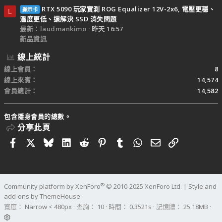
RTX 5090 玩家實測 ROG Equalizer 12V-2x6, 電壓更穩、
顯示卡
L
溫度更低、還解決 SSD 消失問題
最新：laudmankimo
昨天 16:57
新品資訊
線上統計
線上會員
8
線上來賓
14,574
會員總計
14,582
包含隱身會員的總數。
分享此頁
Facebook
X
Bluesky
LinkedIn
Reddit
Pinterest
Tumblr
WhatsApp
電子郵件
連結
®
Community platform by XenForo
© 2010-2025 XenForo Ltd.
|
Style and
add-ons by ThemeHouse
寬度
查詢
10
時間
0.3521s
記憶體
25.18MB