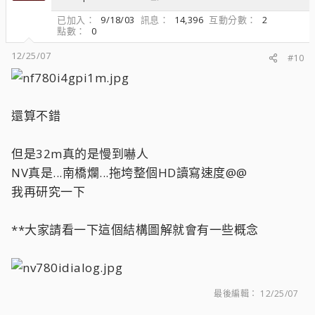
已加入
9/18/03
訊息
14,396
互動分數
2
點數
0
12/25/07
#10
還算不錯
但是32m真的是慢到嚇人
NV真是...南橋爛...拖垮整個HD讀寫速度@@
我再研究一下
**大家請看一下這個結構圖解就會有一些概念
最後編輯：
12/25/07