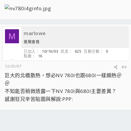
marlowe
M
進階會員
已加入
10/16/03
訊息
625
互動分數
0
點數
16
12/25/07
#9
巨大的北橋散熱，想必NV 780I也跟680I一樣頗熱＠
＠
不知能否稍微透露一下NV 780I與680I主要差異？
感謝狂兄辛苦貼圖與解說:PPP: