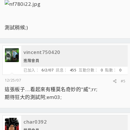
測試稍候;)
vincent750420
進階會員
已加入
6/2/07
訊息
455
互動分數
0
點數
0
12/25/07
#5
這張板子....看起來有種莫名奇妙的"威";rr;
期待狂大的測試阿;em03;
char0392