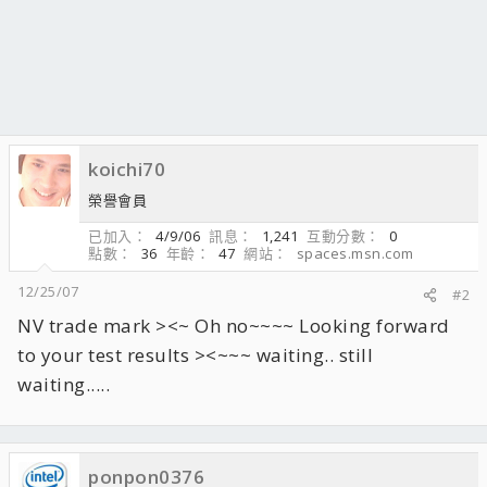
koichi70
榮譽會員
已加入
4/9/06
訊息
1,241
互動分數
0
點數
36
年齡
47
網站
spaces.msn.com
12/25/07
#2
NV trade mark ><~ Oh no~~~~ Looking forward
to your test results ><~~~ waiting.. still
waiting.....
ponpon0376