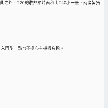
，除此之外，T20的散熱鰭片面積比T40小一些，兩者皆搭
g，入門型一點也不擔心主機板負擔。