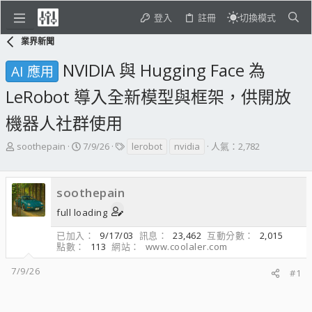
登入
註冊
切換模式
業界新聞
NVIDIA 與 Hugging Face 為
AI 應用
LeRobot 導入全新模型與框架，供開放
機器人社群使用
主
開
標
soothepain
7/9/26
lerobot
nvidia
人氣：2,782
題
始
籤
發
日
起
期
soothepain
人
full loading
已加入
9/17/03
訊息
23,462
互動分數
2,015
點數
113
網站
www.coolaler.com
7/9/26
#1