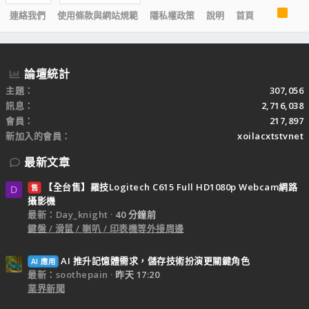
R
連絡我們
使用條款與網站規範
隱私權政策
說明
首頁
S
S
論壇統計
主題
307,056
訊息
2,716,038
會員
217,897
新加入的會員
xoilacxtstvnet
最新文章
【全台售】羅技Logitech C615 Full HD1080p Webcam網路
售
D
攝影機
最新：Day_knight
40 分鐘前
鍵盤 / 滑鼠 / 喇叭 / 印表機等外接周邊
AI 推升記憶體需求，儲存技術扮演更關鍵角色
AI 應用
最新：soothepain
昨天 17:20
業界新聞