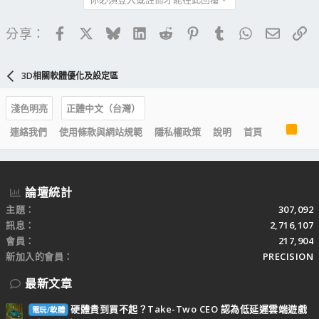
Facebook
X
Bluesky
LinkedIn
Reddit
Pinterest
Tumblr
WhatsApp
電子郵
連
分享：
3D相關軟體優化及設定區
淺色明亮
正體中文（台灣）
R
連絡我們
使用條款與網站規範
隱私權政策
說明
首頁
S
S
論壇統計
主題
307,092
訊息
2,716,107
會員
217,904
新加入的會員
PRECISION
最新文章
硬體貴到買不起？Take-Two CEO 認為低延遲雲端遊戲
電玩/軟體