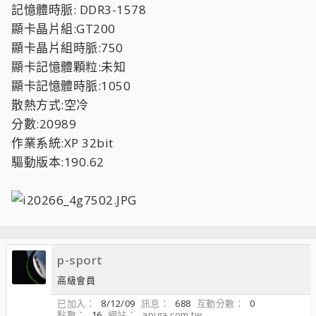
記憶體時脈: DDR3-1578
顯卡晶片組:GT200
顯卡晶片組時脈:750
顯卡記憶體顆粒:未知
顯卡記憶體時脈:1050
散熱方式:空冷
分數:20989
作業系統:XP 32bit
驅動版本:190.62
p-sport
高級會員
已加入
8/12/09
訊息
688
互動分數
0
點數
16
網站
apiga.com.tw