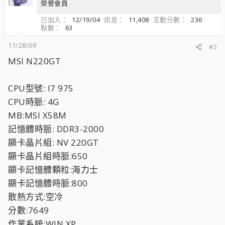
榮譽會員
已加入
12/19/04
訊息
11,408
互動分數
236
點數
63
11/28/09
#2
MSI N220GT
CPU型號: I7 975
CPU時脈: 4G
MB:MSI X58M
記憶體時脈: DDR3-2000
顯卡晶片組: NV 220GT
顯卡晶片組時脈:650
顯卡記憶體顆粒:海力士
顯卡記憶體時脈:800
散熱方式:空冷
分數:7649
作業系統:WIN XP