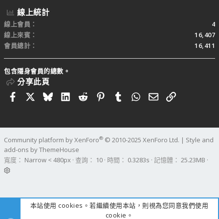
線上統計
線上會員
4
線上來賓
16,407
會員總計
16,411
包含隱身會員的總數。
分享此頁
Facebook
X
Bluesky
LinkedIn
Reddit
Pinterest
Tumblr
WhatsApp
電子郵件
連結
®
Community platform by XenForo
© 2010-2025 XenForo Ltd.
|
Style and
add-ons by ThemeHouse
寬度
查詢
10
時間
0.3283s
記憶體
25.23MB
本站使用 cookies。若繼續使用本站，則視為您同意我們使用
cookie。