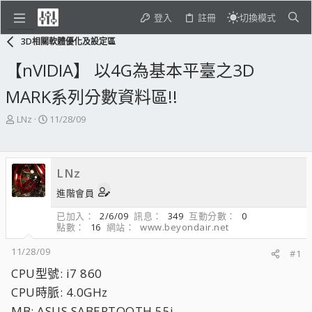
登入
註冊
切換模式
3D相關軟體優化及設定區
【nVIDIA】 以4G為基本平臺之3D
MARK系列分數資料區!!
主
開
LNz
11/28/09
題
始
發
日
起
期
LNz
人
進階會員
已加入
2/6/09
訊息
349
互動分數
0
點數
16
網站
www.beyondair.net
11/28/09
#1
CPU型號: i7 860
CPU時脈: 4.0GHz
MB: ASUS SABERTOOTH 55i