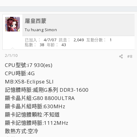
屠皇西蒙
Tu huang Simon
已加入
4/7/07
訊息
2,049
互動分數
1
點數
38
年齡
43
2/1/10
#8
CPU型號:i7 930(es)
CPU時脈:4G
MB:X58-Eclipse SLI
記憶體時脈:威剛G系列 DDR3-1600
顯卡晶片組:G80 8800ULTRA
顯卡晶片組時脈:630MHz
顯卡記憶體顆粒:不知道
顯卡記憶體時脈:1112MHz
散熱方式:空冷