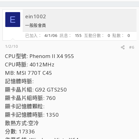
ein1002
E
一般般會員
已加入
4/1/06
訊息
155
互動分數
0
點數
0
1/2/10
#6
CPU型號: Phenom II X4 955
CPU時脈: 4012MHz
MB: MSI 770T C45
記憶體時脈:
顯卡晶片組: G92 GTS250
顯卡晶片組時脈: 760
顯卡記憶體顆粒:
顯卡記憶體時脈: 1350
散熱方式:空冷
分數: 17336