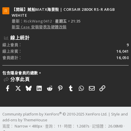
【開箱】賊船MATX海景殼 | CORSAIR 2800X RS-R ARGB
R
WEHITE
最新：RickWang0412
星期五，21:35
新型 Case 安裝發表及硬體改裝
線上統計
線上會員
9
線上來賓
16,041
會員總計
16,050
包含隱身會員的總數。
分享此頁
Facebook
X
Bluesky
LinkedIn
Reddit
Pinterest
Tumblr
WhatsApp
電子郵件
連結
®
Community platform by XenForo
© 2010-2025 XenForo Ltd.
|
Style and
add-ons by ThemeHouse
寬度
查詢
11
時間
1.2687s
記憶體
26.08MB