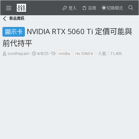
登入
註冊
切換模式
新品資訊
NVIDIA RTX 5060 Ti 定價可能與
顯示卡
前代持平
主
開
標
soothepain
4/8/25
nvidia
rtx 5060 ti
人氣：11,405
題
始
籤
發
日
起
期
人