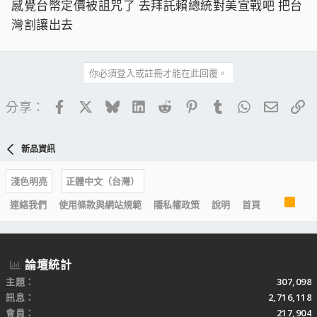
感覺台幣定價被詛咒了 去拜託賴總統對美宣戰吧 把台
灣割讓出去
你必須登入或註冊才能在此回覆。
Facebook
X
Bluesky
LinkedIn
Reddit
Pinterest
Tumblr
WhatsApp
電子郵
連
分享：
新品資訊
淺色明亮
正體中文（台灣）
R
連絡我們
使用條款與網站規範
隱私權政策
說明
首頁
S
S
論壇統計
主題
307,098
訊息
2,716,118
會員
217,904