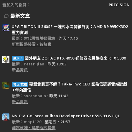
新加入的會員
PRECISION
最新文章
XPG TRITON II 360SE 一體式水冷開箱評測：AMD R9 9950X3D2
壓力實測
最新：古代靈異雙頭戰象
昨天 17:40
新型散熱裝置 / 散熱膏
國外網友 ZOTAC RTX 4090 送修四次最後換來 RTX 5090
顯示卡
最新：Peter_Jian
昨天 13:03
新品資訊
硬體貴到買不起？Take-Two CEO 認為低延遲雲端遊戲
電玩/軟體
3 年內翻倍
最新：soothepain
昨天 11:42
新品資訊
NVIDIA GeForce Vulkan Developer Driver 596.99 WHQL
最新：mhp1120
星期五，21:57
測試軟體、驅動程式提供