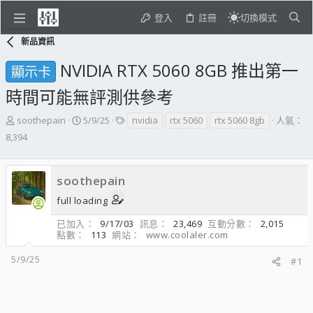
登入
註冊
切換模式
新品資訊
NVIDIA RTX 5060 8GB 推出第一
顯示卡
時間可能無評測供參考
主
開
標
soothepain
5/9/25
nvidia
rtx 5060
rtx 5060 8gb
人氣：
題
始
籤
8,394
發
日
起
期
人
soothepain
full loading
已加入
9/17/03
訊息
23,469
互動分數
2,015
點數
113
網站
www.coolaler.com
5/9/25
#1