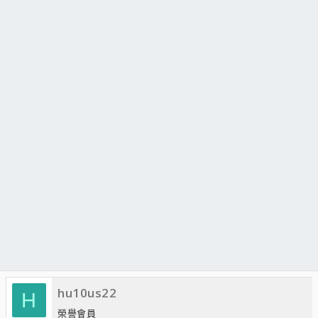
hu10us22
H
榮譽會員