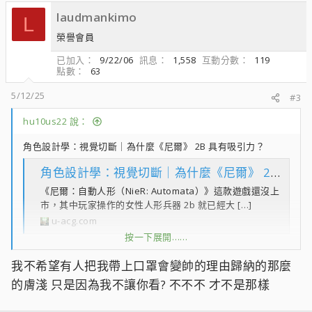
c
laudmankimo
t
L
i
榮譽會員
o
n
已加入
9/22/06
訊息
1,558
互動分數
119
點數
63
s
：
5/12/25
#3
hu10us22 說：
角色設計學：視覺切斷｜為什麼《尼爾》 2B 具有吸引力？
角色設計學：視覺切斷｜為什麼《尼爾》 2B 具有吸引力？ - U-ACG
《尼爾：自動人形（NieR: Automata）》這款遊戲還沒上
市，其中玩家操作的女性人形兵器 2b 就已經大 […]
u-acg.com
按一下展開……
吼 RTX 5060 8GB 要賣翻惹
我不希望有人把我帶上口罩會變帥的理由歸納的那麼
越不想要讓你看的 越有吸引力 www
的膚淺 只是因為我不讓你看? 不不不 才不是那樣