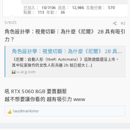
已加入
10/7/06
訊息
12,986
互動分數
570
點數
113
年齡
36
5/9/25
#2
角色設計學：視覺切斷｜為什麼《尼爾》 2B 具有吸引
力？
角色設計學：視覺切斷｜為什麼《尼爾》 2B 具有吸引力？ - U-ACG
《尼爾：自動人形（NieR: Automata）》這款遊戲還沒上市，
其中玩家操作的女性人形兵器 2b 就已經大 […]
u-acg.com
吼 RTX 5060 8GB 要賣翻惹
越不想要讓你看的 越有吸引力 www
laudmankimo
R
e
a