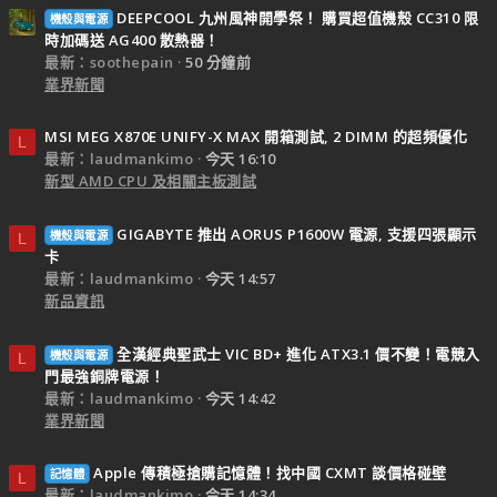
DEEPCOOL 九州風神開學祭！ 購買超值機殼 CC310 限
機殼與電源
時加碼送 AG400 散熱器！
最新：soothepain
50 分鐘前
業界新聞
MSI MEG X870E UNIFY-X MAX 開箱測試, 2 DIMM 的超頻優化
L
最新：laudmankimo
今天 16:10
新型 AMD CPU 及相關主板測試
GIGABYTE 推出 AORUS P1600W 電源, 支援四張顯示
機殼與電源
L
卡
最新：laudmankimo
今天 14:57
新品資訊
全漢經典聖武士 VIC BD+ 進化 ATX3.1 價不變！電競入
機殼與電源
L
門最強銅牌電源！
最新：laudmankimo
今天 14:42
業界新聞
Apple 傳積極搶購記憶體！找中國 CXMT 談價格碰壁
記憶體
L
最新：laudmankimo
今天 14:34