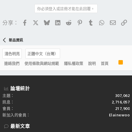
你必須登入或註冊才能在此回覆。
Facebook
X
Bluesky
LinkedIn
Reddit
Pinterest
Tumblr
WhatsApp
電子郵
連
分享：
新品資訊
淺色明亮
正體中文（台灣）
R
連絡我們
使用條款與網站規範
隱私權政策
說明
首頁
S
S
論壇統計
主題
307,062
訊息
2,716,057
會員
217,900
新加入的會員
Elainewoo
最新文章