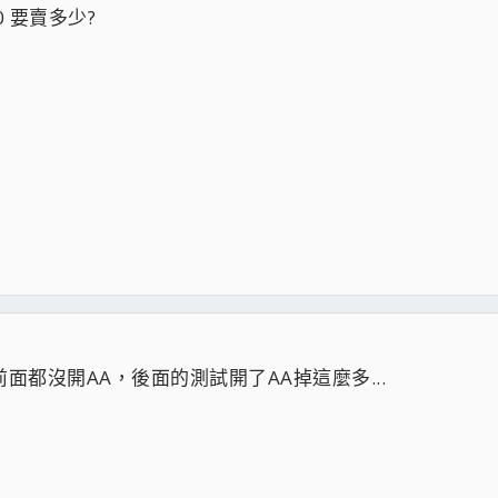
0 要賣多少?
AMING
&1TB
戲前面都沒開AA，後面的測試開了AA掉這麼多...