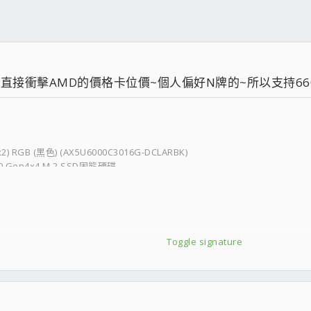
，直接衝擊AMD的價格卡位價~個人偏好N牌的~所以支持660
) RGB (黑色) (AX5U6000C3016G-DCLARBK)
.0 Gen4x4 M.2 SSD固態硬碟
Toggle signature