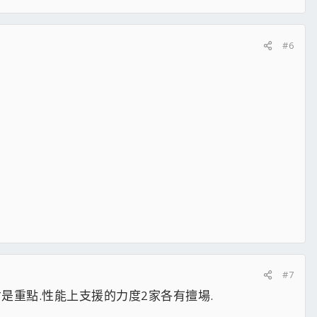
#6
#7
是重點.性能上支援的力度2家各有擅場.