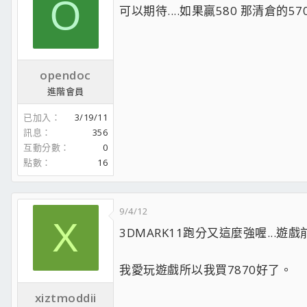
O
可以期待....如果贏580 那清倉的57
散熱器 : Cryorig R1 Ultimate
主機板 : P8Z68V-PRO GEN3
記憶體 : Kingston DDR3-2400 4Gx4
顯示卡 : ASUS ROG STRIX-GTX1070-O8G-G
電 源 : Tt SMART DPS G 600W
opendoc
硬 碟 : Crucial MX200-250G TOSHIBA 2TB 
進階會員
機 殼 : Tt Chaser A41
滑 鼠 :LEETGION HELLION
已加入
3/19/11
訊息
356
互動分數
0
www.crownelectronics.com.tw
點數
16
Tt Chaser A41 開箱
戰神2開箱
Cooler Master QuickFire Ultimate 紅軸鍵盤
9/4/12
Level 20 RGB 機械式雷蛇軸電競鍵盤
X
3DMARK11跑分又這麼強喔...遊
我愛玩遊戲所以我買7870好了。
xiztmoddii