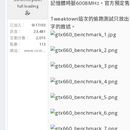
記憶體時脈6008MHz。官方預定售
full loading
Tweaktown這次的偷跑測試只
已加入
9/17/03
字的敘述。
訊息
23,481
互動分數
2,015
點數
113
網站
www.coolaler.com