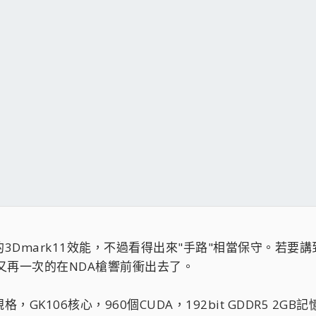
的3Dmark11效能，不過看得出來"手路"相當保守。若要
.他們又再一次的在NDA槍響前衝出去了。
，GK106核心，960個CUDA，192bit GDDR5 2GB記