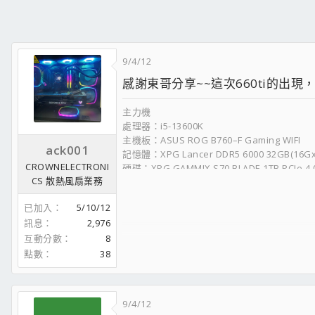
9/4/12
感謝東哥分享~~這次660ti的出現
主力機
處理器：i5-13600K
主機板：ASUS ROG B760–F Gaming WIFI
ack001
記憶體：XPG Lancer DDR5 6000 32GB(16Gx2
CROWNELECTRONI
硬碟：XPG GAMMIX S70 BLADE 1TB PCIe 4
CS 散熱風扇業務
水冷： ROG LC II 360 ARGB
顯卡： TUF RTX4070
已加入
5/10/12
電供：鈦金級1660W-POWER
訊息
2,976
機殼：君主SKY TWO黑
互動分數
8
螢幕：ASUS ROG XG27AQ
鍵盤：ASUS ROG Strix Scope RX
點數
38
滑鼠：ASUS ROG Gladius II
文書機
9/4/12
處理器 : Intel Core I7-2600K OC 4.5G @1.2V