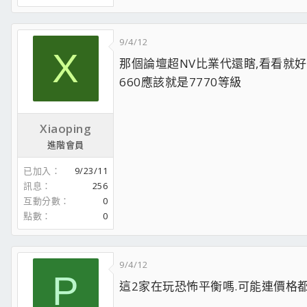
9/4/12
X
那個論壇超NV比業代還瞎,看看就好
660應該就是7770等級
Xiaoping
進階會員
已加入
9/23/11
訊息
256
互動分數
0
點數
0
9/4/12
P
這2家在玩恐怖平衡嗎.可能連價格