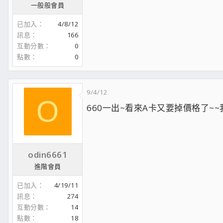
一般般會員
已加入
4/8/12
訊息
166
互動分數
0
點數
0
9/4/12
O
660一出~看來A卡又要掉價格了~
odin6661
進階會員
已加入
4/19/11
訊息
274
互動分數
14
點數
18