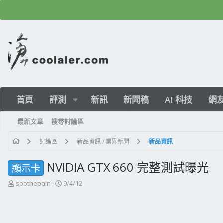
首頁
評測
新訊
新聞稿
AI 科技
網
最新文章
搜尋討論區
討論區
新品資訊 / 業界新聞
新品資訊
NVIDIA GTX 660 完整測試曝光
顯示卡
主
開
soothepain
9/4/12
題
始
發
日
起
期
人