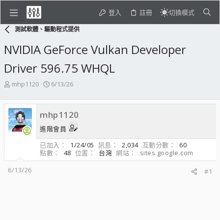
登入
註冊
切換模式
測試軟體、驅動程式提供
NVIDIA GeForce Vulkan Developer
Driver 596.75 WHQL
主
開
mhp1120
6/13/26
題
始
發
日
起
期
mhp1120
人
進階會員
已加入
1/24/05
訊息
2,034
互動分數
60
點數
48
位置
台灣
網站
sites.google.com
6/13/26
#1