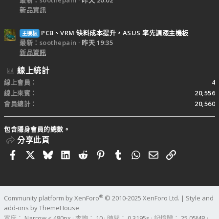
新品資訊
PCB、VRM 缺料成本提升，ASUS 率先調漲主機板
主機板
最新：soothepain
昨天 19:35
新品資訊
線上統計
線上會員
4
線上來賓
20,556
會員總計
20,560
包含隱身會員的總數。
分享此頁
Facebook
X
Bluesky
LinkedIn
Reddit
Pinterest
Tumblr
WhatsApp
電子郵件
連結
®
Community platform by XenForo
© 2010-2025 XenForo Ltd.
|
Style and
add-ons by ThemeHouse
寬度
查詢
10
時間
0.3195s
記憶體
25.05MB