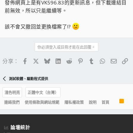
發佈網頁上是有VK596.83的更新訊息，但下載連結目
前無效，所以只能繼續等。
該不會又撤回並更換檔案了!?
你必須登入或註冊才能在此回覆。
Facebook
X
Bluesky
LinkedIn
Reddit
Pinterest
Tumblr
WhatsApp
電子郵
連
分享：
測試軟體、驅動程式提供
淺色明亮
正體中文（台灣）
R
連絡我們
使用條款與網站規範
隱私權政策
說明
首頁
S
S
論壇統計