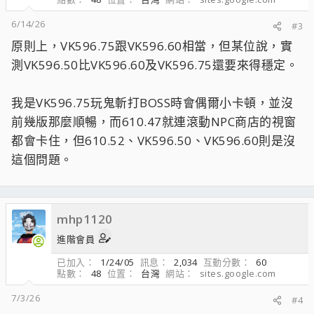
6/14/26
#3
原則上，VK596.75跟VK596.60相當，但某位說，實
測VK596.50比VK596.60及VK596.75還要來得穩定。
我是VK596.75玩鬼斬打BOSS時會偶爾小卡頓，並沒
前幾版那麼順暢，而610.47就連滾動NPC商店的視窗
都會卡住，但610.52、VK596.50、VK596.60則是沒
這個問題。
mhp1120
進階會員
已加入
1/24/05
訊息
2,034
互動分數
60
點數
48
位置
台灣
網站
sites.google.com
7/3/26
#4