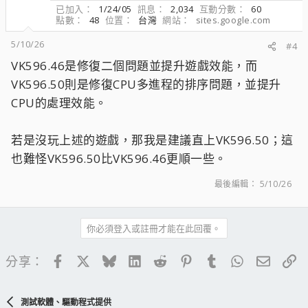
已加入
1/24/05
訊息
2,034
互動分數
60
點數
48
位置
台灣
網站
sites.google.com
5/10/26
#4
VK596.46是修復二個問題並提升遊戲效能，而
VK596.50則是修復CPU多進程的排序問題，並提升
CPU的處理效能。
若是沒玩上述的遊戲，那我是建議直上VK596.50；這
也難怪VK596.50比VK596.46更順一些。
最後編輯：
5/10/26
你必須登入或註冊才能在此回覆。
Facebook
X
Bluesky
LinkedIn
Reddit
Pinterest
Tumblr
WhatsApp
電子郵
連
分享：
測試軟體、驅動程式提供