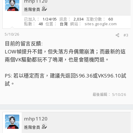
mhp1120
進階會員
已加入
1/24/05
訊息
2,034
互動分數
60
點數
48
位置
台灣
網站
sites.google.com
5/10/26
#3
目前的留言反饋:
LOW幀提升不錯，但失落方舟偶爾崩潰；而最新的這
兩個VK驅動都玩不了鳴潮，也是會隨機閃退。
PS: 若以穩定而言，建議先返回596.36或VK596.10試
試。
最後編輯：
5/10/26
mhp1120
進階會員