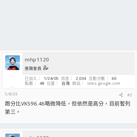
mhp1120
進階會員
已加入
1/24/05
訊息
2,034
互動分數
60
點數
48
位置
台灣
網站
sites.google.com
5/8/26
#2
跑分比VK596.46略微降低，但依然是高分，目前暫列
第三。