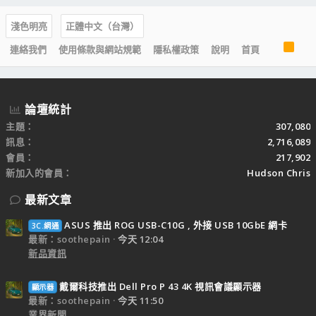
淺色明亮
正體中文（台灣）
R
連絡我們
使用條款與網站規範
隱私權政策
說明
首頁
S
S
論壇統計
主題
307,080
訊息
2,716,089
會員
217,902
新加入的會員
Hudson Chris
最新文章
ASUS 推出 ROG USB-C10G , 外接 USB 10GbE 網卡
3C.網通
最新：soothepain
今天 12:04
新品資訊
戴爾科技推出 Dell Pro P 43 4K 視訊會議顯示器
顯示器
最新：soothepain
今天 11:50
業界新聞