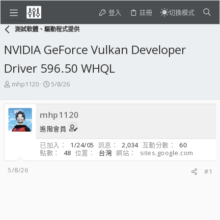
登入
註冊
切換模式
測試軟體、驅動程式提供
NVIDIA GeForce Vulkan Developer
Driver 596.50 WHQL
主
開
mhp1120
5/8/26
題
始
發
日
起
期
mhp1120
人
進階會員
已加入
1/24/05
訊息
2,034
互動分數
60
點數
48
位置
台灣
網站
sites.google.com
5/8/26
#1