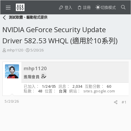
登入
註冊
切換模式
測試軟體、驅動程式提供
NVIDIA GeForce Security Update
Driver 582.53 WHQL (適用於10系列)
主
開
mhp1120
5/20/26
題
始
發
日
起
期
mhp1120
人
進階會員
已加入
1/24/05
訊息
2,034
互動分數
60
點數
48
位置
台灣
網站
sites.google.com
5/20/26
#1