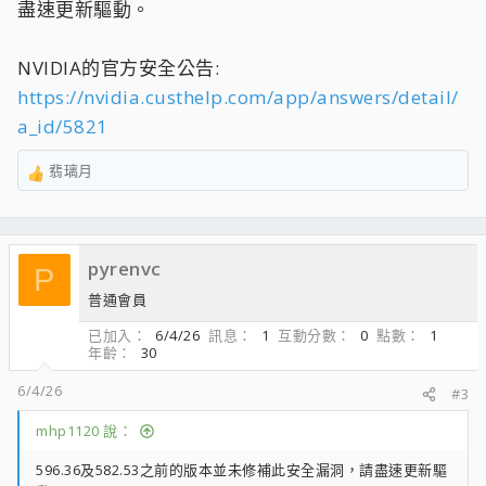
盡速更新驅動。
NVIDIA的官方安全公告:
https://nvidia.custhelp.com/app/answers/detail/
a_id/5821
翡璃月
R
e
a
c
pyrenvc
t
P
i
普通會員
o
n
已加入
6/4/26
訊息
1
互動分數
0
點數
1
年齡
30
s
：
6/4/26
#3
mhp1120 說：
596.36及582.53之前的版本並未修補此安全漏洞，請盡速更新驅