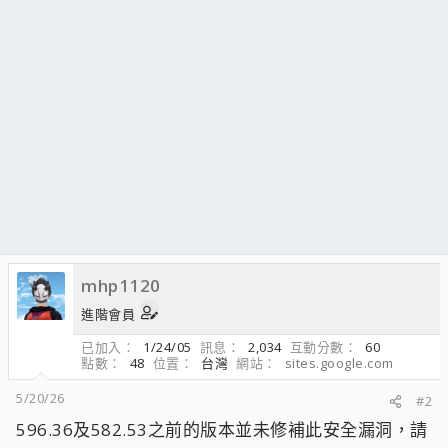
mhp1120
進階會員
已加入
1/24/05
訊息
2,034
互動分數
60
點數
48
位置
台灣
網站
sites.google.com
5/20/26
#2
596.36及582.53之前的版本並未修補此安全漏洞，請