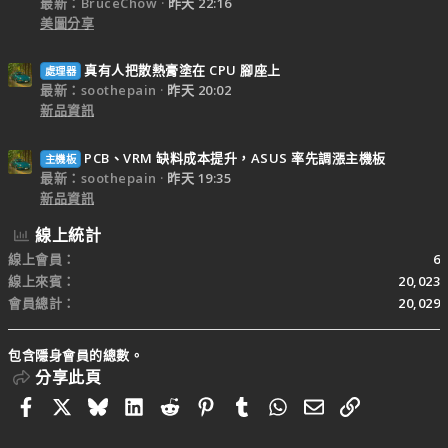
最新：BruceChow
昨天 22:16
美圖分享
真有人把散熱膏塗在 CPU 腳座上
處理器
最新：soothepain
昨天 20:02
新品資訊
PCB、VRM 缺料成本提升，ASUS 率先調漲主機板
主機板
最新：soothepain
昨天 19:35
新品資訊
線上統計
線上會員
6
線上來賓
20,023
會員總計
20,029
包含隱身會員的總數。
分享此頁
Facebook
X
Bluesky
LinkedIn
Reddit
Pinterest
Tumblr
WhatsApp
電子郵件
連結