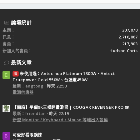
S
論壇統計
主題
307,070
訊息
2,716,067
會員
217,903
新加入的會員
Hudson Chris
最新文章
未使用過：Antec hcp Platinum 1300W、Antect
售
E
Truepower Gold 550W、台達電450W
最新：engtong
昨天 22:50
電源供應器
【開箱】平價8K三模輕量滑鼠 | COUGAR REVENGER PRO 8K
最新：friendtan
昨天 22:19
新型 Monitor / Keyboard / Mouse 等輸出入設備
可愛好看眼鏡妹
B