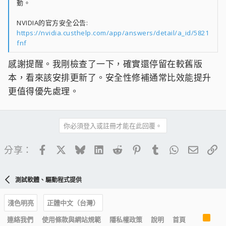
動。
NVIDIA的官方安全公告:
https://nvidia.custhelp.com/app/answers/detail/a_id/5821
fnf
感謝提醒。我剛檢查了一下，確實還停留在較舊版
本，看來該安排更新了。安全性修補通常比效能提升
更值得優先處理。
你必須登入或註冊才能在此回覆。
Facebook
X
Bluesky
LinkedIn
Reddit
Pinterest
Tumblr
WhatsApp
電子郵
連
分享：
測試軟體、驅動程式提供
淺色明亮
正體中文（台灣）
R
連絡我們
使用條款與網站規範
隱私權政策
說明
首頁
S