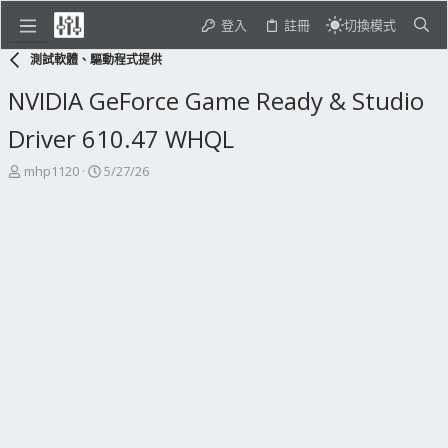
登入
註冊
切換模式
測試軟體、驅動程式提供
NVIDIA GeForce Game Ready & Studio
Driver 610.47 WHQL
主
開
mhp1120
5/27/26
題
始
發
日
起
期
人