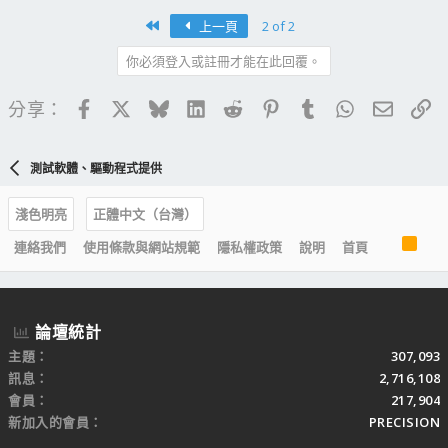
First
上一頁
2 of 2
你必須登入或註冊才能在此回覆。
Facebook
X
Bluesky
LinkedIn
Reddit
Pinterest
Tumblr
WhatsApp
電子郵
連
分享：
測試軟體、驅動程式提供
淺色明亮
正體中文（台灣）
R
連絡我們
使用條款與網站規範
隱私權政策
說明
首頁
S
S
論壇統計
主題
307,093
訊息
2,716,108
會員
217,904
新加入的會員
PRECISION