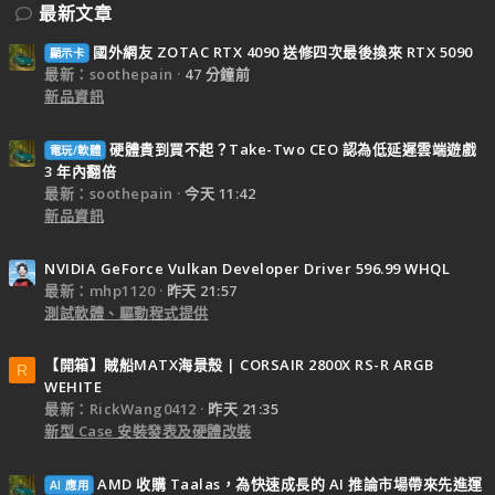
最新文章
國外網友 ZOTAC RTX 4090 送修四次最後換來 RTX 5090
顯示卡
最新：soothepain
47 分鐘前
新品資訊
硬體貴到買不起？Take-Two CEO 認為低延遲雲端遊戲
電玩/軟體
3 年內翻倍
最新：soothepain
今天 11:42
新品資訊
NVIDIA GeForce Vulkan Developer Driver 596.99 WHQL
最新：mhp1120
昨天 21:57
測試軟體、驅動程式提供
【開箱】賊船MATX海景殼 | CORSAIR 2800X RS-R ARGB
R
WEHITE
最新：RickWang0412
昨天 21:35
新型 Case 安裝發表及硬體改裝
AMD 收購 Taalas，為快速成長的 AI 推論市場帶來先進運
AI 應用