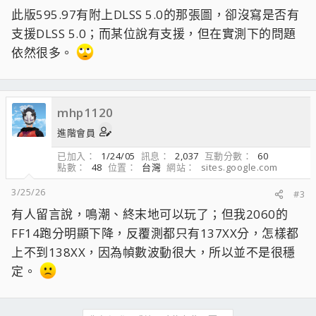
此版595.97有附上DLSS 5.0的那張圖，卻沒寫是否有
支援DLSS 5.0；而某位說有支援，但在實測下的問題
依然很多。
mhp1120
進階會員
已加入
1/24/05
訊息
2,037
互動分數
60
點數
48
位置
台灣
網站
sites.google.com
3/25/26
#3
有人留言說，鳴潮、終末地可以玩了；但我2060的
FF14跑分明顯下降，反覆測都只有137XX分，怎樣都
上不到138XX，因為幀數波動很大，所以並不是很穩
定。