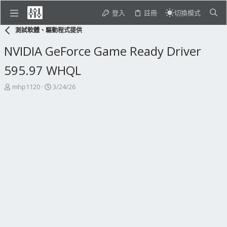
登入
註冊
切換模式
測試軟體、驅動程式提供
NVIDIA GeForce Game Ready Driver
595.97 WHQL
主
開
mhp1120
3/24/26
題
始
發
日
起
期
人