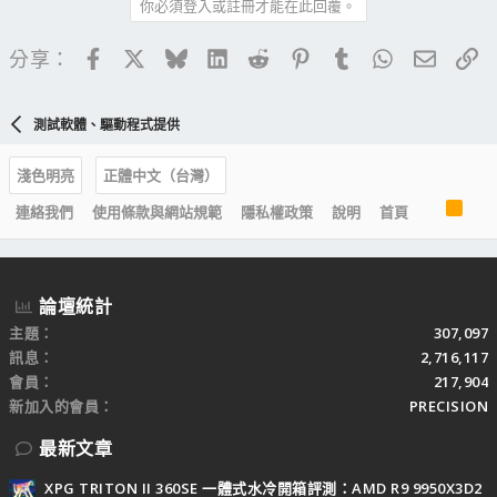
你必須登入或註冊才能在此回覆。
Facebook
X
Bluesky
LinkedIn
Reddit
Pinterest
Tumblr
WhatsApp
電子郵
連
分享：
測試軟體、驅動程式提供
淺色明亮
正體中文（台灣）
R
連絡我們
使用條款與網站規範
隱私權政策
說明
首頁
S
S
論壇統計
主題
307,097
訊息
2,716,117
會員
217,904
新加入的會員
PRECISION
最新文章
XPG TRITON II 360SE 一體式水冷開箱評測：AMD R9 9950X3D2