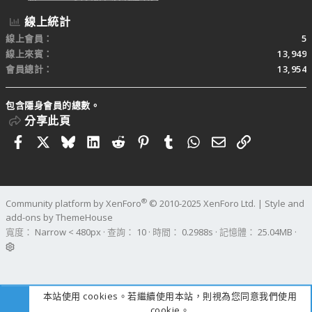
線上統計
線上會員
5
線上來賓
13,949
會員總計
13,954
包含隱身會員的總數。
分享此頁
Facebook
X
Bluesky
LinkedIn
Reddit
Pinterest
Tumblr
WhatsApp
電子郵件
連結
®
Community platform by XenForo
© 2010-2025 XenForo Ltd.
|
Style and
add-ons by ThemeHouse
寬度
查詢
10
時間
0.2988s
記憶體
25.04MB
本站使用 cookies。若繼續使用本站，則視為您同意我們使用
cookie。