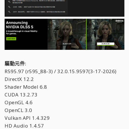
驅動元件:
R595.97 (r595_88-3) / 32.0.15.9597(3-17-2026)
DirectX 12.2
Shader Model 6.8
CUDA 13.2.73
OpenGL 4.6
OpenCL 3.0
Vulkan API 1.4.329
HD Audio 1.4.57