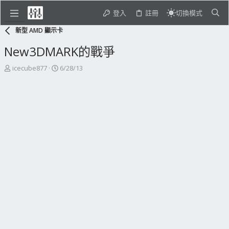
登入
註冊
切換模式
新型 AMD 顯示卡
New3DMARK的戰爭
主
開
icecube877
6/28/13
題
始
發
日
起
期
人