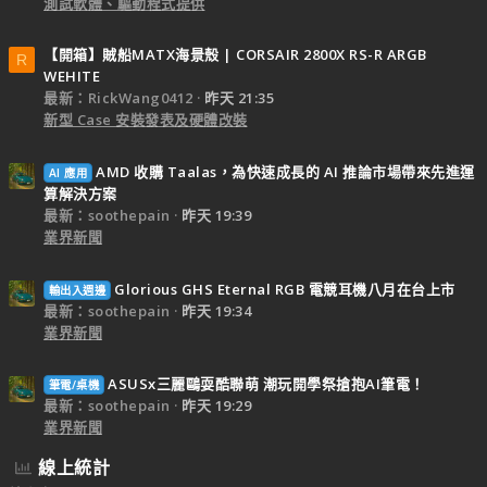
測試軟體、驅動程式提供
【開箱】賊船MATX海景殼 | CORSAIR 2800X RS-R ARGB
R
WEHITE
最新：RickWang0412
昨天 21:35
新型 Case 安裝發表及硬體改裝
AMD 收購 Taalas，為快速成長的 AI 推論市場帶來先進運
AI 應用
算解決方案
最新：soothepain
昨天 19:39
業界新聞
Glorious GHS Eternal RGB 電競耳機八月在台上市
輸出入週邊
最新：soothepain
昨天 19:34
業界新聞
ASUSx三麗鷗耍酷聯萌 潮玩開學祭搶抱AI筆電！
筆電/桌機
最新：soothepain
昨天 19:29
業界新聞
線上統計