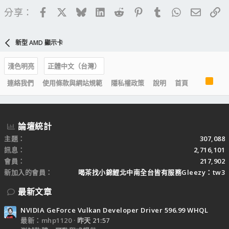
Facebook
X
Bluesky
LinkedIn
Reddit
Pinterest
Tumblr
WhatsApp
電子郵
連
分享：
新型 AMD 顯示卡
淺色明亮
正體中文（台灣）
R
連絡我們
使用條款與網站規範
隱私權政策
說明
首頁
S
S
論壇統計
主題
307,088
訊息
2,716,101
會員
217,902
新加入的會員
喝茶找小錦鯉北中南全台皆有服務Gleezy：tw3
最新文章
NVIDIA GeForce Vulkan Developer Driver 596.99 WHQL
最新：mhp1120
昨天 21:57