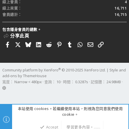
線上會員
4
線上來賓
16,711
會員總計
16,715
包含隱身會員的總數。
分享此頁
Facebook
X
Bluesky
LinkedIn
Reddit
Pinterest
Tumblr
WhatsApp
電子郵件
連結
®
Community platform by XenForo
© 2010-2025 XenForo Ltd.
|
Style and
add-ons by ThemeHouse
寬度
查詢
10
時間
0.3287s
記憶體
24.98MB
本站使用 cookies。若繼續使用本站，則視為您同意我們使用
cookie。
Accept
學習更多內容。……