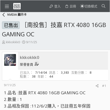
登入
註冊
切換模式
NVIDIA 顯示卡
［南投售］技嘉 RTX 4080 16GB
已售出
GAMING OC
主
開
kkkokkk0
9/11/25
題
始
發
日
起
期
kkkokkk0
人
榮譽會員
已加入
7/14/04
訊息
3,383
互動分數
8
點數
38
年齡
44
9/11/25
#1
1.品名 :技嘉 RTX 4080 16GB GAMING OC
2.數量 : 1
3.品相及保固 :112/6/2購入，已註冊五年保固