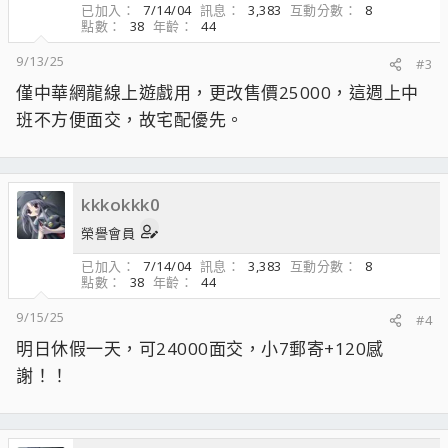
已加入
7/14/04
訊息
3,383
互動分數
8
點數
38
年齡
44
9/13/25
#3
僅中華網龍線上遊戲用，更改售價25000，這週上中
班不方便面交，故宅配優先。
kkkokkk0
榮譽會員
已加入
7/14/04
訊息
3,383
互動分數
8
點數
38
年齡
44
9/15/25
#4
明日休假一天，可24000面交，小7郵寄+120感
謝！！