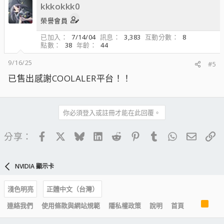
kkkokkk0
榮譽會員
已加入
7/14/04
訊息
3,383
互動分數
8
點數
38
年齡
44
9/16/25
#5
已售出感謝COOLALER平台！！
你必須登入或註冊才能在此回覆。
Facebook
X
Bluesky
LinkedIn
Reddit
Pinterest
Tumblr
WhatsApp
電子郵
連
分享：
NVIDIA 顯示卡
淺色明亮
正體中文（台灣）
R
連絡我們
使用條款與網站規範
隱私權政策
說明
首頁
S
S