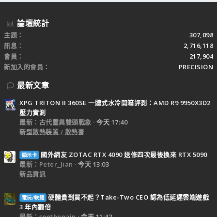
論壇統計
主題
307,098
訊息
2,716,118
會員
217,904
新加入的會員
PRECISION
最新文章
XPG TRITON II 360SE 一體式水冷開箱評測：AMD R9 9950X3D2
壓力實測
最新：古代靈異雙頭戰象
今天 17:40
新型散熱裝置 / 散熱膏
國外網友 ZOTAC RTX 4090 送修四次最後換來 RTX 5090
顯示卡
最新：Peter_Jian
今天 13:03
新品資訊
硬體貴到買不起？Take-Two CEO 認為低延遲雲端遊戲
電玩/軟體
3 年內翻倍
最新：soothepain
今天 11:42