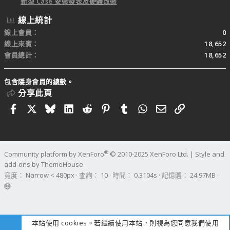
新型 Case 安裝發表及硬體改裝
線上統計
線上會員
0
線上來賓
18,652
會員總計
18,652
包含隱身會員的總數。
分享此頁
Facebook
X
Bluesky
LinkedIn
Reddit
Pinterest
Tumblr
WhatsApp
電子郵件
連結
®
Community platform by XenForo
© 2010-2025 XenForo Ltd.
|
Style and
add-ons by ThemeHouse
寬度
查詢
10
時間
0.3104s
記憶體
24.97MB
本站使用 cookies。若繼續使用本站，則視為您同意我們使用