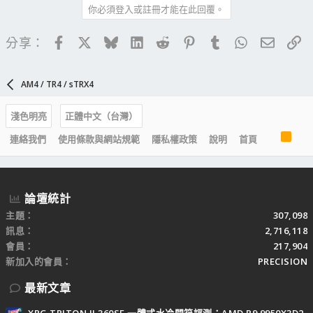
你必須登入或註冊才能在此回覆。
Facebook
X
Bluesky
LinkedIn
Reddit
Pinterest
Tumblr
WhatsApp
電子郵
連
分享：
AM4 / TR4 / sTRX4
淺色明亮
正體中文（台灣）
R
連絡我們
使用條款與網站規範
隱私權政策
說明
首頁
S
S
論壇統計
主題
307,098
訊息
2,716,118
會員
217,904
新加入的會員
PRECISION
最新文章
XPG TRITON II 360SE 一體式水冷開箱評測：AMD R9 9950X3D2