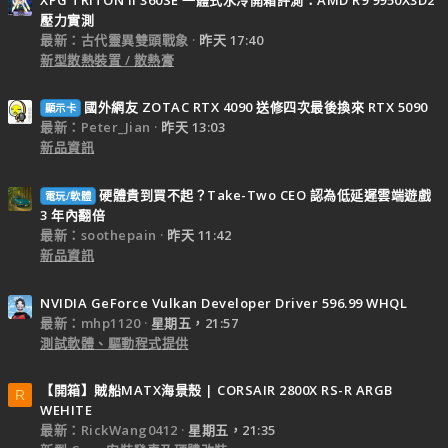
壓力實測
最新：古代靈異雙頭戰象
昨天 17:40
新型散熱裝置 / 散熱膏
國外網友 ZOTAC RTX 4090 送修四次最後換來 RTX 5090
顯示卡
最新：Peter_Jian
昨天 13:03
新品資訊
硬體貴到買不起？Take-Two CEO 認為低延遲雲端遊戲
電玩/軟體
3 年內翻倍
最新：soothepain
昨天 11:42
新品資訊
NVIDIA GeForce Vulkan Developer Driver 596.99 WHQL
最新：mhp1120
星期五，21:57
測試軟體、驅動程式提供
【開箱】賊船MATX海景殼 | CORSAIR 2800X RS-R ARGB
R
WEHITE
最新：RickWang0412
星期五，21:35