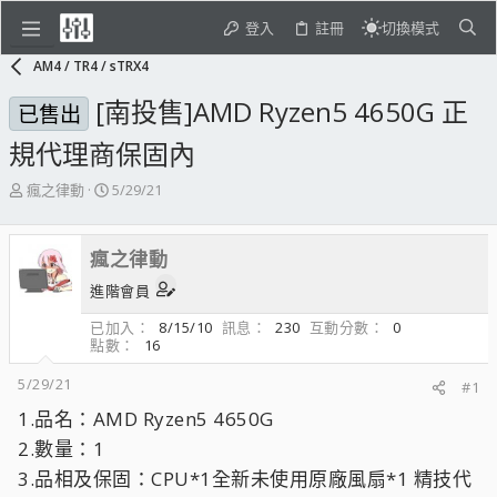
登入
註冊
切換模式
AM4 / TR4 / sTRX4
[南投售]AMD Ryzen5 4650G 正
已售出
規代理商保固內
主
開
瘋之律動
5/29/21
題
始
發
日
起
期
瘋之律動
人
進階會員
已加入
8/15/10
訊息
230
互動分數
0
點數
16
5/29/21
#1
1.品名：AMD Ryzen5 4650G
2.數量：1
3.品相及保固：CPU*1全新未使用原廠風扇*1 精技代