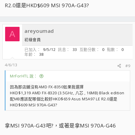
R2.0還是HKD$609 MSI 970A-G43?
areyoumad
A
初級會員
已加入
9/5/12
訊息
33
互動分數
0
點數
0
年齡
38
4/6/13
#9
MrForHTL 說：
因為那店舖沒有AMD FX-8350如果我選擇
HKD$1,319 AMD FX-8320 (3.5GHz, 八芯 , 16MB) Black edition
配MB應該配哪個比較好HKD$659 Asus M5A97 LE R2.0還是
HKD$609 MSI 970A-G43?
拿MSI 970A-G43吧?，或著是拿MSI 970A-G46