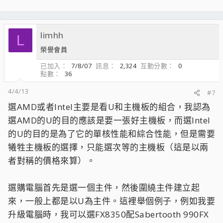
limhh
L
榮譽會員
已加入
7/8/07
訊息
2,324
互動分數
0
點數
36
4/4/13
#7
選AMD或者Intel主要是看U和主機板的組合，我認為
選AMD的U的目的應該是要一張好主機板，而選Intel
的U的目的是為了它的單核性能和綜合性能，但是需要
犧牲主機板的選擇，只能選次等的主機板（這是以兩
者對稱的價格來算）。
選購電腦首先是選一個主件，然後圍繞主件建立起
來，一般上都是以U為主件。這裡舉個例子，例如我要
升級電腦時，我可以選FX8350配Sabertooth 990FX