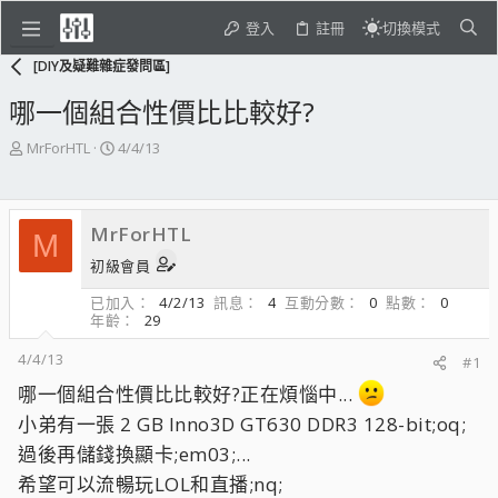
登入
註冊
切換模式
[DIY及疑難雜症發問區]
哪一個組合性價比比較好?
主
開
MrForHTL
4/4/13
題
始
發
日
起
期
MrForHTL
人
M
初級會員
已加入
4/2/13
訊息
4
互動分數
0
點數
0
年齡
29
4/4/13
#1
哪一個組合性價比比較好?正在煩惱中...
小弟有一張 2 GB Inno3D GT630 DDR3 128-bit;oq;
過後再儲錢換顯卡;em03;...
希望可以流暢玩LOL和直播;nq;