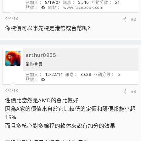
已加入
8/19/07
訊息
5,516
互動分數
51
點數
48
網站
www.facebook.com
4/4/13
#2
你標價可以事先標是港幣或台幣嗎?
arthur0905
榮譽會員
已加入
12/22/11
訊息
3,628
互動分數
6
點數
38
4/4/13
#3
性價比當然是AMD的會比較好
因為A家的價值來自於它比較低的定價和隨便都能小超
15%
而且多核心對多線程的軟体來說有加分的效果