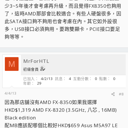
少3~5年後才會考慮再升級，而且覺得FX8350也夠用
了，這時AMD那部會比較適合。有些人硬盤很多，因
此SATA接口夠不夠用也會考慮在內。其它如外設很
多，USB接口必須夠用。要跑雙顯卡，PCIE接口要足
夠等等。
MrForHTL
M
初級會員
已加入
4/2/13
訊息
4
互動分數
0
點數
0
年齡
29
4/4/13
#8
因為那店舖沒有AMD FX-8350如果我選擇
HKD$1,319 AMD FX-8320 (3.5GHz, 八芯 , 16MB)
Black edition
配MB應該配哪個比較好HKD$659 Asus M5A97 LE