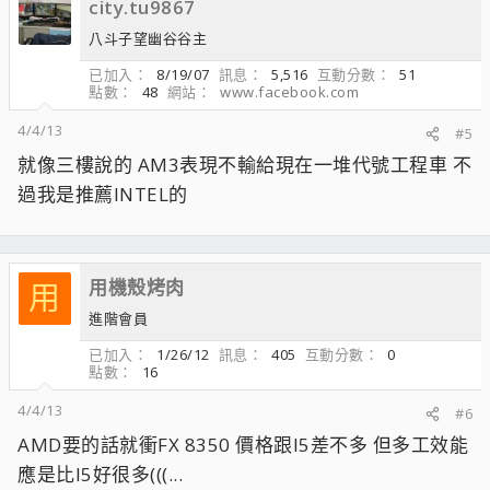
city.tu9867
八斗子望幽谷谷主
已加入
8/19/07
訊息
5,516
互動分數
51
點數
48
網站
www.facebook.com
4/4/13
#5
就像三樓說的 AM3表現不輸給現在一堆代號工程車 不
過我是推薦INTEL的
用機殼烤肉
用
進階會員
已加入
1/26/12
訊息
405
互動分數
0
點數
16
4/4/13
#6
AMD要的話就衝FX 8350 價格跟I5差不多 但多工效能
應是比I5好很多(((...