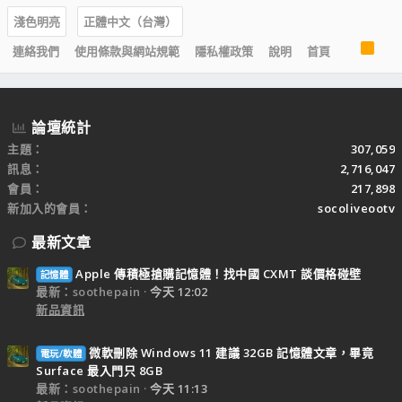
淺色明亮
正體中文（台灣）
R
連絡我們
使用條款與網站規範
隱私權政策
說明
首頁
S
S
論壇統計
主題
307,059
訊息
2,716,047
會員
217,898
新加入的會員
socoliveootv
最新文章
Apple 傳積極搶購記憶體！找中國 CXMT 談價格碰壁
記憶體
最新：soothepain
今天 12:02
新品資訊
微軟刪除 Windows 11 建議 32GB 記憶體文章，畢竟
電玩/軟體
Surface 最入門只 8GB
最新：soothepain
今天 11:13