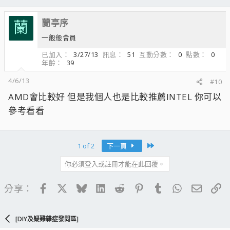
蘭亭序
蘭
一般般會員
已加入
3/27/13
訊息
51
互動分數
0
點數
0
年齡
39
4/6/13
#10
AMD會比較好 但是我個人也是比較推薦INTEL 你可以
參考看看
Last
1 of 2
下一頁
你必須登入或註冊才能在此回覆。
Facebook
X
Bluesky
LinkedIn
Reddit
Pinterest
Tumblr
WhatsApp
電子郵
連
分享：
[DIY及疑難雜症發問區]