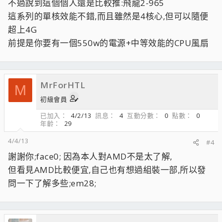
不過說到這個個人還是比較推:飛龍2-965
這系列的單核效能不錯,而且雖然是4核心,但可以隨便
超上4G
前提是你要有一個550w的電源+中等效能的CPU風扇
MrForHTL
M
初級會員
已加入
4/2/13
訊息
4
互動分數
0
點數
0
年齡
29
4/4/13
#4
謝謝你;face0; 因為本人對AMD不是太了解,
但看見AMD比較便宜,自己也有想過組裝一部,所以發
問一下了解多些;em28;