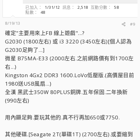
已加入
1/31/12
訊息
2,518
互動分數
58
點數
48
8/19/13
#9
確定"主要用來上FB 線上遊戲"...?
G2030 (1800左右) 或 i3 3220 (3450左右)[個人認為
G2030足夠了...]
微星 B75MA-E33 (2000左右.之前網路價有到1700左
右...)
Kingston 4Gx2 DDR3 1600.LoVo低壓版.(高價屋目前
1980送USB風扇...)
全漢 黑武士350W 80PLUS銅牌.五年保固.二年換新
(990左右)
用內顯足夠.要玩其他的.真不行再加650或7750.
其他硬碟.[Seagate 2T(單碟1T) (2700左右).或要縮到