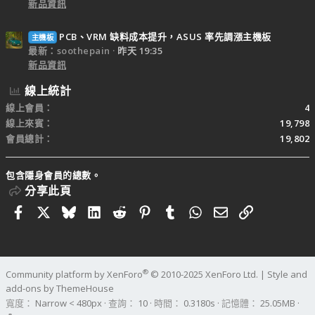
新品資訊
PCB、VRM 缺料成本提升，ASUS 率先調漲主機板
主機板
最新：soothepain
昨天 19:35
新品資訊
線上統計
線上會員
4
線上來賓
19,798
會員總計
19,802
包含隱身會員的總數。
分享此頁
Facebook
X
Bluesky
LinkedIn
Reddit
Pinterest
Tumblr
WhatsApp
電子郵件
連結
®
Community platform by XenForo
© 2010-2025 XenForo Ltd.
|
Style and
add-ons by ThemeHouse
寬度
查詢
10
時間
0.3180s
記憶體
25.05MB