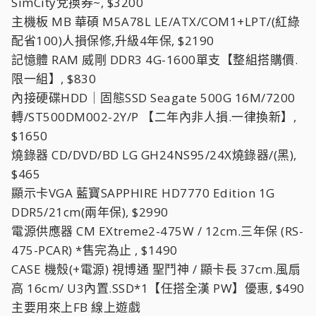
SimCity兌換券~, $3200
主機板 MB 華碩 M5A78L LE/ATX/COM1+LPT/(紅綠
配省100)人損保修,升級4年保, $2190
記憶體 RAM 威剛 DDR3 4G-1600單支【整組搭購價.
限一組】, $830
內接硬碟HDD｜固態SSD Seagate 500G 16M/7200
轉/ST500DM002-2Y/P 【二年內非人損.一律換新】,
$1650
燒錄器 CD/DVD/BD LG GH24NS95/24X燒錄器/(黑),
$465
顯示卡VGA 藍寶SAPPHIRE HD7770 Edition 1G
DDR5/21cm(兩年保), $2990
電源供應器 CM EXtreme2-475W / 12cm.三年保 (RS-
475-PCAR) *售完為止 , $1490
CASE 機殼(+電源) 視博通 聖鬥神 / 顯卡長 37cm.風扇
高 16cm/ U3內置.SSD*1【任搭全漢 PW】優惠, $490
主要用來上FB 線上遊戲