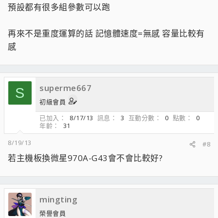
預設都有很多組參數可以跑
再來不是重度運算的話 記憶體速度=無感 容量比較有
感
superme667
S
初級會員
已加入
8/17/13
訊息
3
互動分數
0
點數
0
年齡
31
8/19/13
#8
若主機板換微星970A-G43會不會比較好?
mingting
榮譽會員