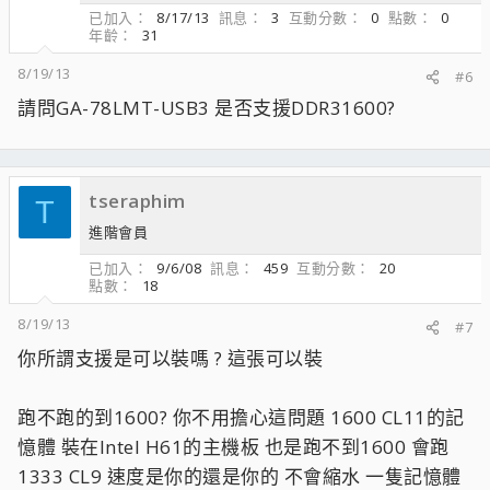
已加入
8/17/13
訊息
3
互動分數
0
點數
0
年齡
31
8/19/13
#6
請問GA-78LMT-USB3 是否支援DDR31600?
tseraphim
T
進階會員
已加入
9/6/08
訊息
459
互動分數
20
點數
18
8/19/13
#7
你所謂支援是可以裝嗎 ? 這張可以裝
跑不跑的到1600? 你不用擔心這問題 1600 CL11的記
憶體 裝在Intel H61的主機板 也是跑不到1600 會跑
1333 CL9 速度是你的還是你的 不會縮水 一隻記憶體