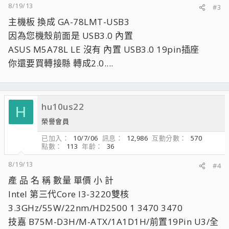
8/19/13
#3
主機板 換成 GA-78LMT-USB3
因為您機殼前面是 USB3.0 內置
ASUS M5A78L LE 沒有 內置 USB3.0 19pin插座
你還要買轉接縣 轉成2.0....
hu10us22
H
榮譽會員
已加入
10/7/06
訊息
12,986
互動分數
570
點數
113
年齡
36
8/19/13
#4
產 品 名 稱 數量 單價 小 計
Intel 第三代Core I3-3220雙核
3.3GHz/55W/22nm/HD2500 1 3470 3470
技嘉 B75M-D3H/M-ATX/1A1D1H/前置19Pin U3/全