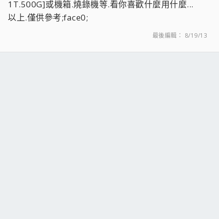
1T.500G]或機箱.燒錄機等.看你喜歡什麼用什麼...
以上.僅供參考;face0;
最後編輯：
8/19/13