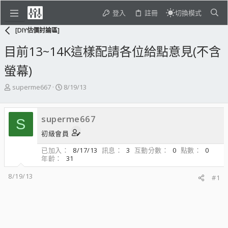
登入
註冊
切換模式
[DIY估價討論區]
目前13~14K這樣配請各位給點意見(不含
螢幕)
主
開
superme667
8/19/13
題
始
發
日
起
期
superme667
S
人
初級會員
已加入
8/17/13
訊息
3
互動分數
0
點數
0
年齡
31
8/19/13
#1