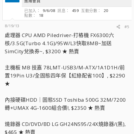
進階會員
已加入
9/6/08
訊息
459
互動分數
20
點數
18
8/19/13
#5
處理器 CPU AMD Piledriver-打樁機 FX6300六
核/3.5G(Turbo 4.1G)/95W/L3快取8MB~加送
SimCity兌換券~, $3200 ★ 熱賣
主機板 MB 技嘉 78LMT-USB3/M-ATX/1A1D1H/前
置19Pin U3/全固態四年保【紅綠配省100】, $2290
★
內接硬碟HDD｜固態SSD Toshiba 500G 32M/7200
轉+UMAX 4G-1600組合價!, $2350 ★ 熱賣
燒錄器 CD/DVD/BD LG GH24NS95/24X燒錄器/(黑),
$465 ★ 熱賣