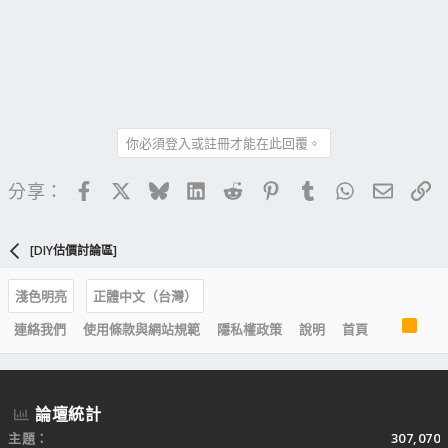
你必須登入或註冊才能在此回覆。
Facebook
X
Bluesky
LinkedIn
Reddit
Pinterest
Tumblr
WhatsApp
電子郵
連
分享：
[DIY估價討論區]
淺色明亮
正體中文（台灣）
R
連絡我們
使用條款與網站規範
隱私權政策
說明
首頁
S
S
論壇統計
主題
307,070