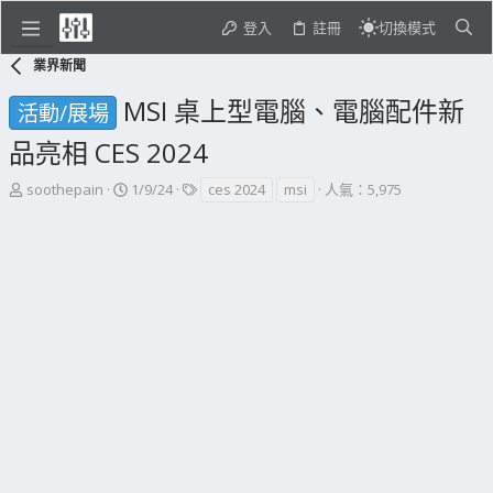
登入
註冊
切換模式
業界新聞
MSI 桌上型電腦、電腦配件新
活動/展場
品亮相 CES 2024
主
開
標
soothepain
1/9/24
ces 2024
msi
人氣：5,975
題
始
籤
發
日
起
期
人