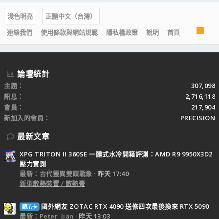
淺色明亮
正體中文（台灣）
R
連絡我們
使用條款與網站規範
隱私權政策
說明
首頁
S
S
論壇統計
主題
307,098
訊息
2,716,118
會員
217,904
新加入的會員
PRECISION
最新文章
XPG TRITON II 360SE 一體式水冷開箱評測：AMD R9 9950X3D2
壓力實測
最新：古代靈異雙頭戰象
昨天 17:40
新型散熱裝置 / 散熱膏
國外網友 ZOTAC RTX 4090 送修四次最後換來 RTX 5090
顯示卡
最新：Peter_Jian
昨天 13:03