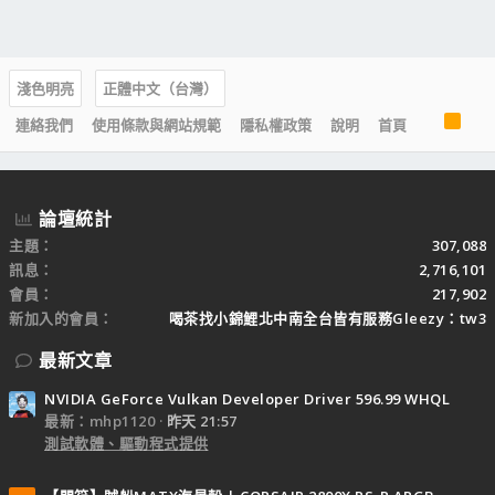
淺色明亮
正體中文（台灣）
R
連絡我們
使用條款與網站規範
隱私權政策
說明
首頁
S
S
論壇統計
主題
307,088
訊息
2,716,101
會員
217,902
新加入的會員
喝茶找小錦鯉北中南全台皆有服務Gleezy：tw3
最新文章
NVIDIA GeForce Vulkan Developer Driver 596.99 WHQL
最新：mhp1120
昨天 21:57
測試軟體、驅動程式提供