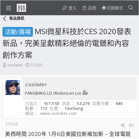
登入
註冊
切換模式
新品資訊
MSI微星科技於CES 2020發表
活動/展場
新品，完美呈獻精彩絕倫的電競和內容
創作方案
主
開
coolaler
1/7/20
題
始
發
日
起
期
coolaler
人
FANGBING LO (Robinson Lo)
已加入
9/17/03
訊息
53,276
互動分數
646
點數
113
位置
Taichung
網站
www.coolaler.com
1/7/20
#2
美西時間 2020年 1月6日美國拉斯維加斯 – 全球電競