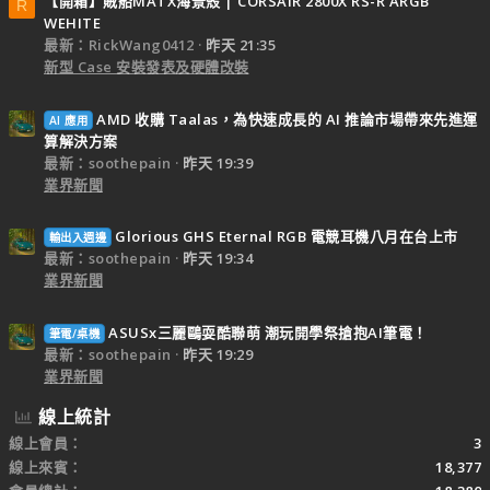
【開箱】賊船MATX海景殼 | CORSAIR 2800X RS-R ARGB
R
WEHITE
最新：RickWang0412
昨天 21:35
新型 Case 安裝發表及硬體改裝
AMD 收購 Taalas，為快速成長的 AI 推論市場帶來先進運
AI 應用
算解決方案
最新：soothepain
昨天 19:39
業界新聞
Glorious GHS Eternal RGB 電競耳機八月在台上市
輸出入週邊
最新：soothepain
昨天 19:34
業界新聞
ASUSx三麗鷗耍酷聯萌 潮玩開學祭搶抱AI筆電！
筆電/桌機
最新：soothepain
昨天 19:29
業界新聞
線上統計
線上會員
3
線上來賓
18,377