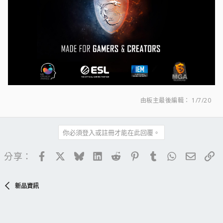
由板主最後編輯：
1/7/20
你必須登入或註冊才能在此回覆。
Facebook
X
Bluesky
LinkedIn
Reddit
Pinterest
Tumblr
WhatsApp
電子郵
連
分享：
新品資訊