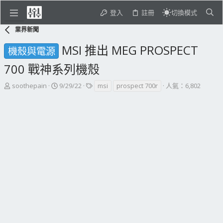
登入
註冊
切換模式
業界新聞
MSI 推出 MEG PROSPECT
機殼與電源
700 戰神系列機殼
主
開
標
soothepain
9/29/22
msi
prospect 700r
人氣：6,802
題
始
籤
發
日
起
期
人