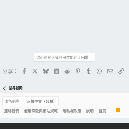
你必須登入或註冊才能在此回覆。
Facebook
X
Bluesky
LinkedIn
Reddit
Pinterest
Tumblr
WhatsApp
電子郵
連
分享：
業界新聞
淺色明亮
正體中文（台灣）
R
連絡我們
使用條款與網站規範
隱私權政策
說明
首頁
S
S