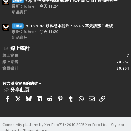
Apple 傳積極搶購記憶體！找中國 CXMT 談價格碰壁
記憶體
最新：fuhrer
今天 11:24
新品資訊
PCB、VRM 缺料成本提升，ASUS 率先調漲主機板
主機板
最新：fuhrer
今天 11:20
新品資訊
線上統計
線上會員
7
線上來賓
20,287
會員總計
20,294
包含隱身會員的總數。
分享此頁
Facebook
X
Bluesky
LinkedIn
Reddit
Pinterest
Tumblr
WhatsApp
電子郵件
連結
®
Community platform by XenForo
© 2010-2025 XenForo Ltd.
|
Style and
add-ons by ThemeHouse