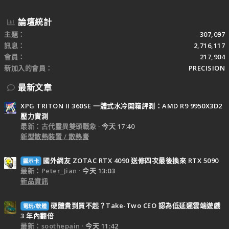
論壇統計
主題
307,097
訊息
2,716,117
會員
217,904
新加入的會員
PRECISION
最新文章
XPG TRITON II 360SE 一體式水冷開箱評測：AMD R9 9950X3D2
壓力實測
最新：古代靈異雙頭戰象
今天 17:40
新型散熱裝置 / 散熱膏
國外網友 ZOTAC RTX 4090 送修四次最後換來 RTX 5090
顯示卡
最新：Peter_Jian
今天 13:03
新品資訊
硬體貴到買不起？Take-Two CEO 認為低延遲雲端遊戲
電玩/軟體
3 年內翻倍
最新：soothepain
今天 11:42