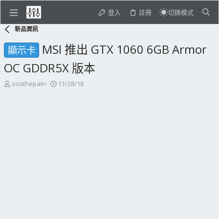
登入
註冊
切換模式
新品資訊
MSI 推出 GTX 1060 6GB Armor
顯示卡
OC GDDR5X 版本
主
開
soothepain
11/28/18
題
始
發
日
起
期
人