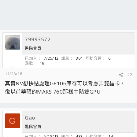
79993572
進階會員
已加入
7/25/12
訊息
304
互動分數
6
點數
18
11/28/18
#2
其實NV想快點處理GP106庫存可以考慮弄雙晶卡，
像以前華碩的MARS 760那樣中階雙GPU
Gao
G
進階會員
已加入
5/15/13
訊息
483
互動分數
14