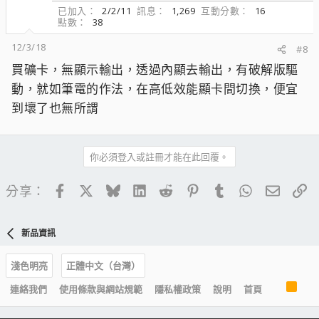
已加入
2/2/11
訊息
1,269
互動分數
16
點數
38
12/3/18
#8
買礦卡，無顯示輸出，透過內顯去輸出，有破解版驅
動，就如筆電的作法，在高低效能顯卡間切換，便宜
到壞了也無所謂
你必須登入或註冊才能在此回覆。
Facebook
X
Bluesky
LinkedIn
Reddit
Pinterest
Tumblr
WhatsApp
電子郵
連
分享：
新品資訊
淺色明亮
正體中文（台灣）
R
連絡我們
使用條款與網站規範
隱私權政策
說明
首頁
S
S