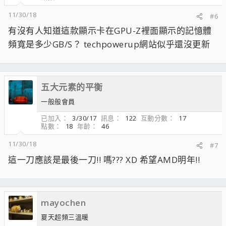
11/30/18
#6
有沒有人知道這款顯示卡在GPU-Z裡面顯示的記憶體
頻寬是多少GB/S？ techpowerup網站似乎還沒更新
五大元素的平衡
一般般會員
已加入
3/30/17
訊息
122
互動分數
17
點數
18
年齡
46
11/30/18
#7
這一刀應該是最後一刀!! 嗎??? XD 希望AMD明年!!
mayochen
夏天超頻三溫暖