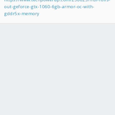
out-geforce-gtx-1060-6gb-armor-oc-with-
gddr5x-memory