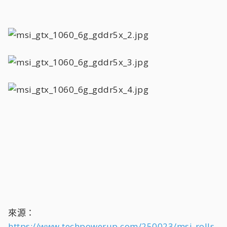
來源：
https://www.techpowerup.com/250023/msi-rolls-