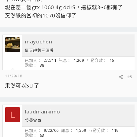
現在差一個gtx 1060 4g ddr5，這樣就3~6都有了
突然覺的當初的1070沒信仰了
mayochen
夏天超頻三溫暖
已加入
2/2/11
訊息
1,269
互動分數
16
點數
38
11/29/18
#5
果然可以SLI了
laudmankimo
L
榮譽會員
已加入
9/22/06
訊息
1,559
互動分數
119
點數
63