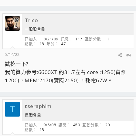
Trico
一般般會員
已加入
8/21/09
訊息
117
互動分數
1
點數
18
年齡
47
5/14/22
#4
試挖一下?
我的算力參考:6600XT 約31.7左右 core :1250(實際
1200)，MEM:2170(實際2150) ，耗電67W。
tseraphim
T
進階會員
已加入
9/6/08
訊息
459
互動分數
20
點數
18