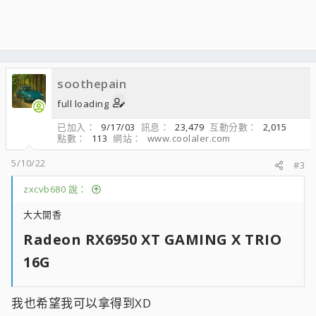
soothepain
full loading
已加入
9/17/03
訊息
23,479
互動分數
2,015
點數
113
網站
www.coolaler.com
5/10/22
#3
zxcvb680 說：
大大開香
Radeon RX6950 XT GAMING X TRIO
16G​
我也希望我可以拿得到XD