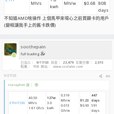
Mh/s
Mh/w
$0.68
808
kwh
days
不知道AMD啥操作 上個馬甲來噁心之前買顯卡的用戶
(變相讓我手上的舊卡跌價)
soothepain
full loading
已加入
9/17/03
訊息
23,479
互動分數
2,015
點數
113
網站
www.coolaler.com
5/27/22
#6
tseraphim 說：
0.319
447
40.50
127w
Mh/w
$1.23
days
ETH+TON
Mh/s
3.0
0.013
$0.93
591
1.61 Gh/s
kwh
Gh/w
days