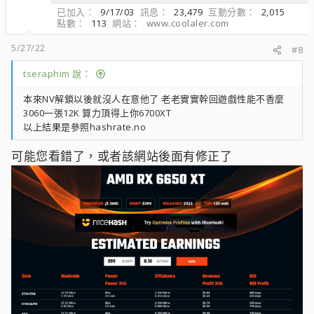
已加入
9/17/03
訊息
23,479
互動分數
2,015
點數
113
網站
www.coolaler.com
5/27/22
#8
tseraphim 說：
本來NV解鎖以後就沒人在意他了 老老實實幹回遊戲性能不香麼
3060一張12K 算力頂得上你6700XT
以上結果是參照hashrate.no
可能您看錯了，或者該網站後面有修正了