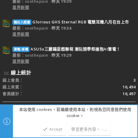
最新：soothepain
昨天 19:39
業界新聞
Glorious GHS Eternal RGB 電競耳機八月在台上市
輸出入週邊
最新：soothepain
昨天 19:34
業界新聞
ASUSx三麗鷗耍酷聯萌 潮玩開學祭搶抱AI筆電！
筆電/桌機
最新：soothepain
昨天 19:29
業界新聞
線上統計
線上會員
3
線上來賓
16,494
會員總計
16,497
本站使用 cookies。若繼續使用本站，則視為您同意我們使用
包含隱身會員的總數。
cookie。
分享此頁
Facebook
X
Bluesky
LinkedIn
Reddit
Pinterest
Tumblr
WhatsApp
電子郵件
連結
Accept
學習更多內容。……