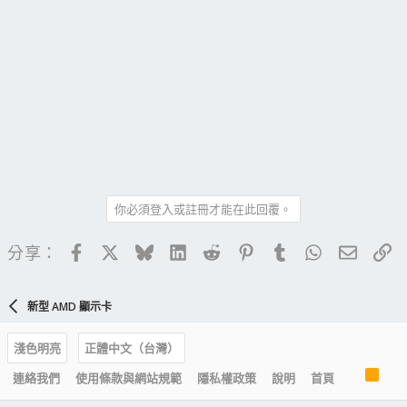
你必須登入或註冊才能在此回覆。
Facebook
X
Bluesky
LinkedIn
Reddit
Pinterest
Tumblr
WhatsApp
電子郵
連
分享：
新型 AMD 顯示卡
淺色明亮
正體中文（台灣）
R
連絡我們
使用條款與網站規範
隱私權政策
說明
首頁
S
S