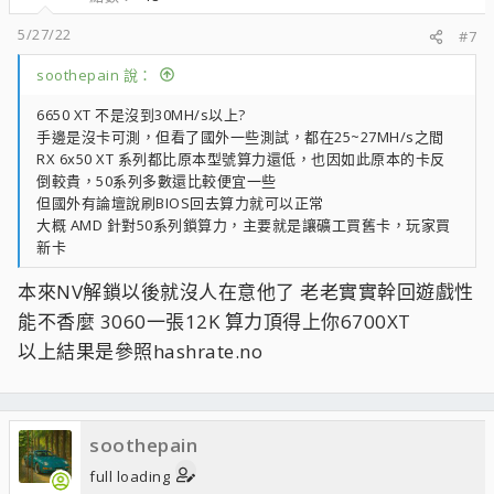
5/27/22
#7
soothepain 說：
6650 XT 不是沒到30MH/s以上?
手邊是沒卡可測，但看了國外一些測試，都在25~27MH/s之間
RX 6x50 XT 系列都比原本型號算力還低，也因如此原本的卡反
倒較貴，50系列多數還比較便宜一些
但國外有論壇說刷BIOS回去算力就可以正常
大概 AMD 針對50系列鎖算力，主要就是讓礦工買舊卡，玩家買
新卡
本來NV解鎖以後就沒人在意他了 老老實實幹回遊戲性
能不香麼 3060一張12K 算力頂得上你6700XT
以上結果是參照hashrate.no
soothepain
full loading