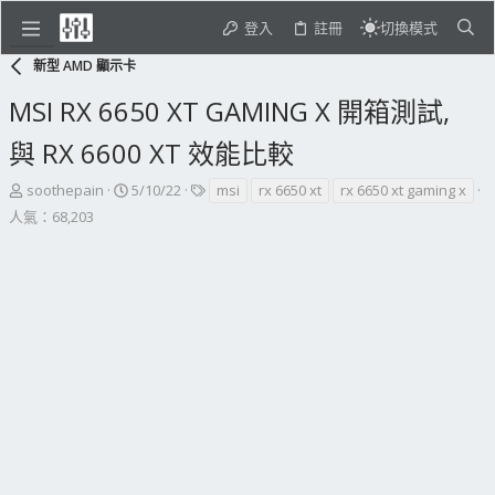
登入
註冊
切換模式
新型 AMD 顯示卡
MSI RX 6650 XT GAMING X 開箱測試,
與 RX 6600 XT 效能比較
主
開
標
soothepain
5/10/22
msi
rx 6650 xt
rx 6650 xt gaming x
題
始
籤
人氣：68,203
發
日
起
期
人