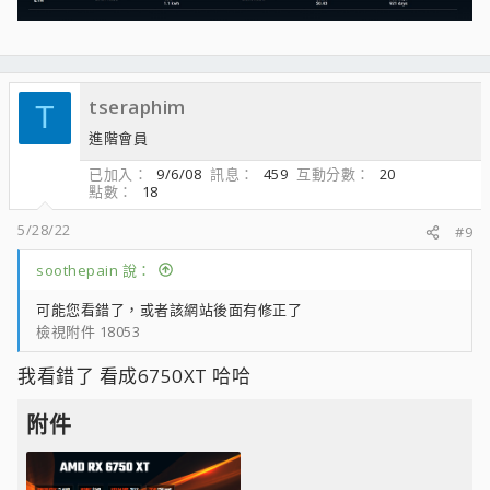
tseraphim
T
進階會員
已加入
9/6/08
訊息
459
互動分數
20
點數
18
5/28/22
#9
soothepain 說：
可能您看錯了，或者該網站後面有修正了
檢視附件 18053
我看錯了 看成6750XT 哈哈
附件