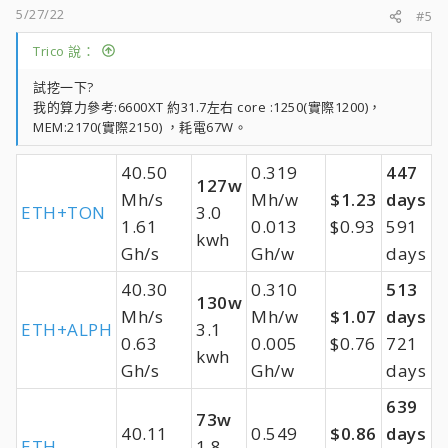
5/27/22
#5
Trico 說：
試挖一下?
我的算力參考:6600XT 約31.7左右 core :1250(實際1200)，
MEM:2170(實際2150) ，耗電67W。
40.50
0.319
447
127w
Mh/s
Mh/w
$1.23
days
ETH+TON
3.0
1.61
0.013
$0.93
591
kwh
Gh/s
Gh/w
days
40.30
0.310
513
130w
Mh/s
Mh/w
$1.07
days
ETH+ALPH
3.1
0.63
0.005
$0.76
721
kwh
Gh/s
Gh/w
days
639
73w
40.11
0.549
$0.86
days
ETH
1.8