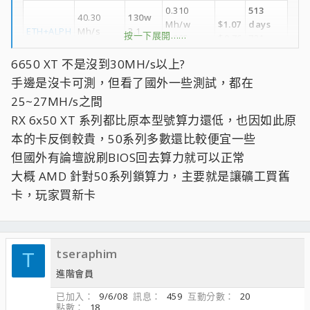
0.310
513
40.30
130w
Mh/w
$1.07
days
ETH+ALPH
Mh/s
3.1
按一下展開……
0.005
$0.76
721
0.63 Gh/s
kwh
Gh/w
days
6650 XT 不是沒到30MH/s以上?
639
73w
手邊是沒卡可測，但看了國外一些測試，都在
40.11
0.549
$0.86
days
ETH
1.8
25~27MH/s之間
Mh/s
Mh/w
$0.68
808
kwh
days
RX 6x50 XT 系列都比原本型號算力還低，也因如此原
不知道AMD啥操作 上個馬甲來噁心之前買顯卡的用戶(變相讓我
本的卡反倒較貴，50系列多數還比較便宜一些
手上的舊卡跌價)
但國外有論壇說刷BIOS回去算力就可以正常
大概 AMD 針對50系列鎖算力，主要就是讓礦工買舊
卡，玩家買新卡
tseraphim
T
進階會員
已加入
9/6/08
訊息
459
互動分數
20
點數
18