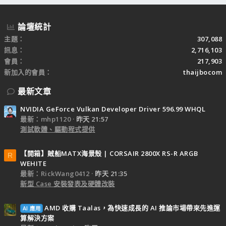
論壇統計
主題
307,088
訊息
2,716,103
會員
217,903
新加入的會員
thaijbocom
最新文章
NVIDIA GeForce Vulkan Developer Driver 596.99 WHQL
最新：mhp1120
昨天 21:57
測試軟體、驅動程式提供
【開箱】賊船MATX海景殼 | CORSAIR 2800X RS-R ARGB
R
WEHITE
最新：RickWang0412
昨天 21:35
新型 Case 安裝發表及硬體改裝
AMD 收購 Taalas，為快速成長的 AI 推論市場帶來先進運
AI 應用
算解決方案