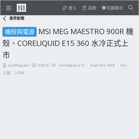
登入
註冊
切換模式
業界新聞
MSI MEG MAESTRO 900R 機
機殼與電源
殼、CORELIQUID E15 360 水冷正式上
市
主
開
標
soothepain
7/9/26
coreliquid e15
maestro 900r
msi
題
始
籤
人氣：3,054
發
日
起
期
人