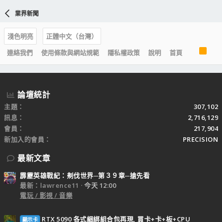
業界新聞
淺色明亮
正體中文（台灣）
R
連絡我們
使用條款與網站規範
隱私權政策
說明
首頁
S
S
論壇統計
主題
307,102
訊息
2,716,129
會員
217,904
新加入的會員
PRECISION
最新文章
霹靂英雄戰紀：刜伐世界─第３９章─搶先看
最新：lawrence11
今天 12:00
電玩 / 影視 / 音樂
RTX 5090 各式綑綁組合包再現, 買卡+卡+板+CPU
顯示卡