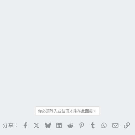
你必須登入或註冊才能在此回覆。
Facebook
X
Bluesky
LinkedIn
Reddit
Pinterest
Tumblr
WhatsApp
電子郵
連
分享：