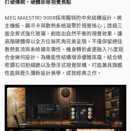
打破傳統，硬體即是視覺焦點
MEG MAESTRO 900R採用獨特的中央結構設計，將
主機板、顯示卡與散熱系統凝聚於視覺核心；透過三
面全景式強化玻璃，創造出自然平衡的視覺效果，讓
高階硬體得以全方位無死角完美呈現。不僅保留絕佳
散熱氣流與系統擴充彈性。機身轉折處更融入75度鋁
合金幾何設計，為機能性結構增添優雅底蘊。結合精
密鑽石切割細節以及懸浮式視覺架構，打造兼具旗艦
性能與歷久彌新設計美學，成就經典之作。