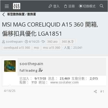
登入
註冊
切換模式
新型散熱裝置 / 散熱膏
MSI MAG CORELIQUID A15 360 開箱,
偏移扣具優化 LGA1851
主
開
標
soothepain
4/16/25
360 aio
360 水冷
題
始
籤
coreliquid a15 360
msi
msi a15 360
人氣：23,041
發
日
起
期
人
soothepain
full loading
已加入
9/17/03
訊息
23,469
互動分數
2,015
點數
113
網站
www.coolaler.com
4/16/25
#1