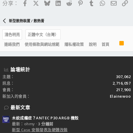
Facebook
X
Bluesky
LinkedIn
Reddit
Pinterest
Tumblr
WhatsApp
電子郵
連
分享：
新型散熱裝置 / 散熱膏
淺色明亮
正體中文（台灣）
R
連絡我們
使用條款與網站規範
隱私權政策
說明
首頁
S
S
論壇統計
主題
307,062
訊息
2,716,057
會員
217,900
新加入的會員
Elainewoo
最新文章
木紋成癮症？ANTEC P30 ARGB 機殼
最新：ohmy
3 分鐘前
新型 Case 安裝發表及硬體改裝