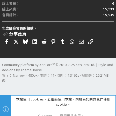
線上會員
6
線上來賓
15,933
會員總計
15,939
包含隱身會員的總數。
分享此頁
Facebook
X
Bluesky
LinkedIn
Reddit
Pinterest
Tumblr
WhatsApp
電子郵件
連結
®
Community platform by XenForo
© 2010-2025 XenForo Ltd.
|
Style and
add-ons by ThemeHouse
寬度
查詢
11
時間
1.3165s
記憶體
26.21MB
本站使用 cookies。若繼續使用本站，則視為您同意我們使用
cookie。
Accept
學習更多內容。……