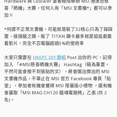
Hardware 與 Coolaler 滄者極限舉辦 MSI 港澳台慈
善「晒機」大賽，任何人有「MSI 文書機*」都可以參
加 !!
*何謂不正常文書機，可能就是裝了32核心只為了踩踩
雷、接接龍之類，裝了 TITAN 顯卡最多就是追追劇看
看影片，完全不忍電腦超過5%的使用率
大家只需要在
HKEPC DIY 群組
Post 出你的 PC，記得
加入 「#MSI慈善晒機大賽」 Hashtag（極為重要，
不然可能會搜不到張貼的文），將會選出傑出的 MSI
文書機作品，不單止在 MSI 官方 Facebook 專頁「貼
堂」，參加者有機會獲得 MSI 限量版小禮物 ，還有機
會贏取「MSI MAG CH120 龍魂電競椅」乙張 (共 2
名)。