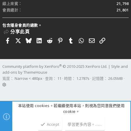
線上來賓
21,798
會員總計
21,801
包含隱身會員的總數。
分享此頁
Facebook
X
Bluesky
LinkedIn
Reddit
Pinterest
Tumblr
WhatsApp
電子郵件
連結
®
Community platform by XenForo
© 2010-2025 XenForo Ltd.
|
Style and
add-ons by ThemeHouse
寬度
查詢
11
時間
1.2787s
記憶體
26.05MB
本站使用 cookies。若繼續使用本站，則視為您同意我們使用
cookie。
Accept
學習更多內容。……
上方
下方