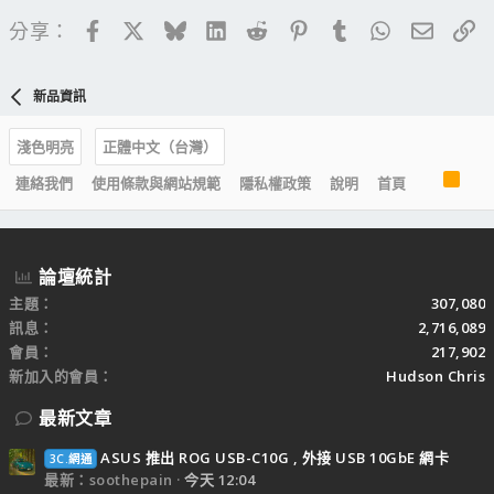
Facebook
X
Bluesky
LinkedIn
Reddit
Pinterest
Tumblr
WhatsApp
電子郵
連
分享：
新品資訊
淺色明亮
正體中文（台灣）
R
連絡我們
使用條款與網站規範
隱私權政策
說明
首頁
S
S
論壇統計
主題
307,080
訊息
2,716,089
會員
217,902
新加入的會員
Hudson Chris
最新文章
ASUS 推出 ROG USB-C10G , 外接 USB 10GbE 網卡
3C.網通
最新：soothepain
今天 12:04