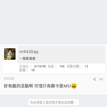
m9420qq
一般般會員
已加入
6/19/09
訊息
143
互動分數
13
點數
18
3/3/20
#2
好有趣的活動啊 可惜只有顯卡是MSI
你必須登入或註冊才能在此回覆。