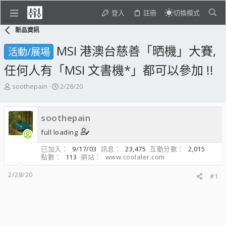
登入
註冊
切換模式
新品資訊
MSI 港澳台慈善「晒機」大賽,
活動/展場
任何人有「MSI 文書機*」都可以參加 !!
主
開
soothepain
2/28/20
題
始
發
日
起
期
soothepain
人
full loading
已加入
9/17/03
訊息
23,475
互動分數
2,015
點數
113
網站
www.coolaler.com
2/28/20
#1